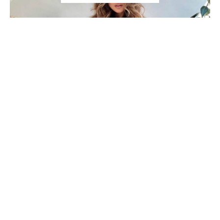
EA.md
3 iunie 2020
2 min read
Tweet
Piesă de bază în garderoba oricărei
doamne, sacoul nu mai este demult
întrebuințat exclusiv evenimentelor și