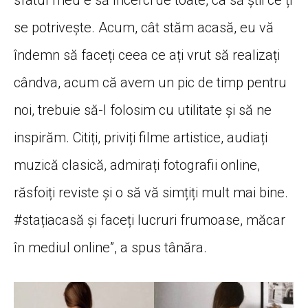
sfatul meu e să încerci de toate, ca să știi ce ți
se potrivește. Acum, cât stăm acasă, eu vă
îndemn să faceți ceea ce ați vrut să realizați
cândva, acum că avem un pic de timp pentru
noi, trebuie să-l folosim cu utilitate și să ne
inspirăm. Citiți, priviți filme artistice, audiați
muzică clasică, admirați fotografii online,
răsfoiți reviste și o să vă simțiți mult mai bine.
#stațiacasă și faceți lucruri frumoase, măcar
în mediul online”, a spus tânăra.