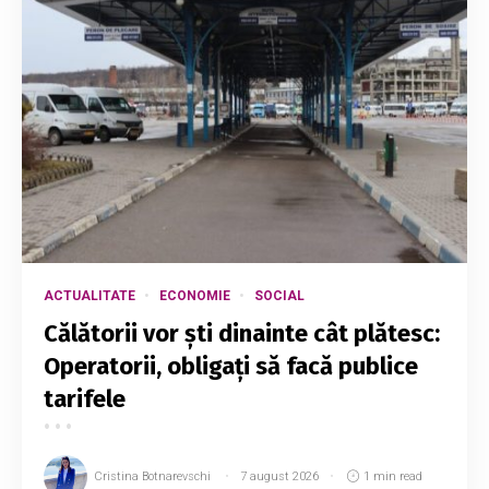
ACTUALITATE
ECONOMIE
SOCIAL
Călătorii vor ști dinainte cât plătesc:
Operatorii, obligați să facă publice
tarifele
Cristina Botnarevschi
7 august 2026
1 min read