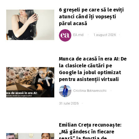
6 greșeli pe care să le eviți
atunci când îți vopsești
părul acasă
EA.md
1 august 2026
Munca de acasă în era AI: De
la clasicele căutări pe
Google la jobul optimizat
pentru asistenții virtuali
Cristina Botnarevschi
31 iulie 2026
Emilian Crețu recunoaște:
„Mă gândesc în fiecare
seară” la funcția de