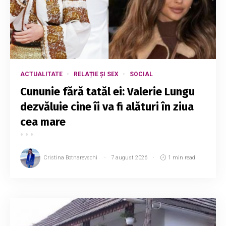
ACTUALITATE
RELAȚIE ȘI SEX
SOCIAL
Cununie fără tatăl ei: Valerie Lungu
dezvăluie cine îi va fi alături în ziua
cea mare
Cristina Botnarevschi
7 august 2026
1 min read