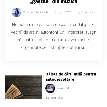
„găștile” din muzică
Cristina Botnarevschi
5 august 2026
1 min read
Nemulțumirile par să crească în rândul „gărzii
vechi” de artiști autohtoni. Unii interpreți susțin
că sunt invitați tot mai rar la evenimente
organizate de instituțiile statului și...
O listă de cărți utilă pentru
autodezvoltare
Hasnaș Alina
4 august 2026