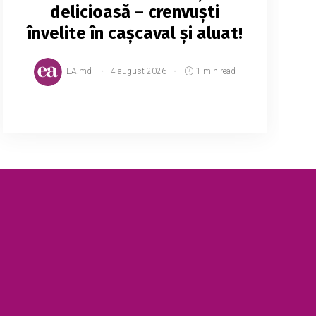
delicioasă – crenvuști
învelite în cașcaval și aluat!
EA.md
4 august 2026
1 min read
Ingrediente: -250 g făină -60 g unt -75 ml
lapte -2 ouă -20 ml apă -4 crenvuști -8 felii
de cașcaval -1 lingură oregano -1 linguriță
sare Mod de p...