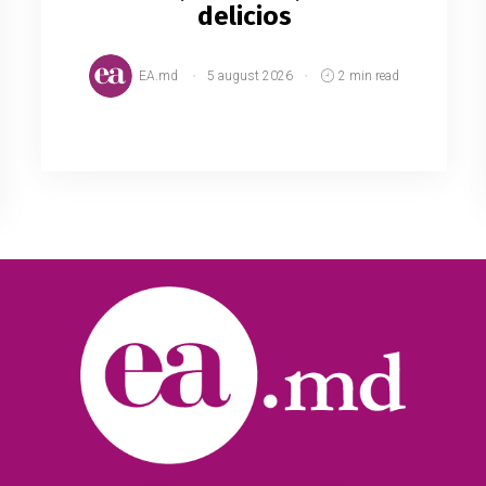
delicios
EA.md
5 august 2026
2 min read
1.Hrișcă fiartă cu fructe Pe lângă faptul
că este o gustare sănătoasă și ușor de
făcut, aceasta poate arăta surprinzător
de bine în farfurie, exact ca în imaginea de
mai jos. ...