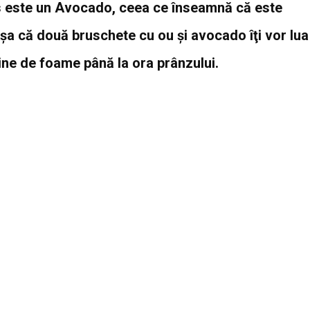
ios este un Avocado, ceea ce înseamnă că este
şa că două bruschete cu ou şi avocado îţi vor lua
 ţine de foame până la ora prânzului.