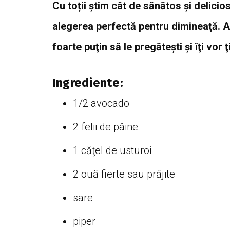
Cu toții știm cât de sănătos și delic
alegerea perfectă pentru dimineaţă. A
foarte puţin să le pregăteşti şi îţi vor
Ingrediente:
1/2 avocado
2 felii de pâine
1 căţel de usturoi
2 ouă fierte sau prăjite
sare
piper