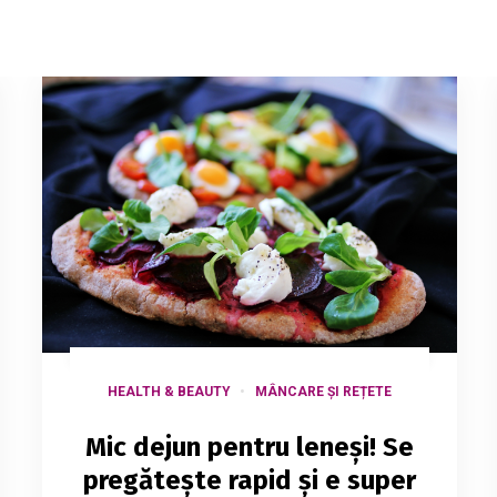
HEALTH & BEAUTY
MÂNCARE ȘI REȚETE
Mic dejun pentru leneși! Se
pregătește rapid și e super