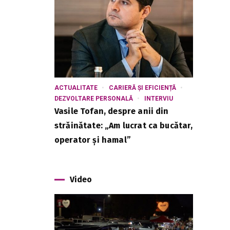
ACTUALITATE
CARIERĂ ȘI EFICIENȚĂ
DEZVOLTARE PERSONALĂ
INTERVIU
Vasile Tofan, despre anii din
străinătate: „Am lucrat ca bucătar,
operator și hamal”
Video