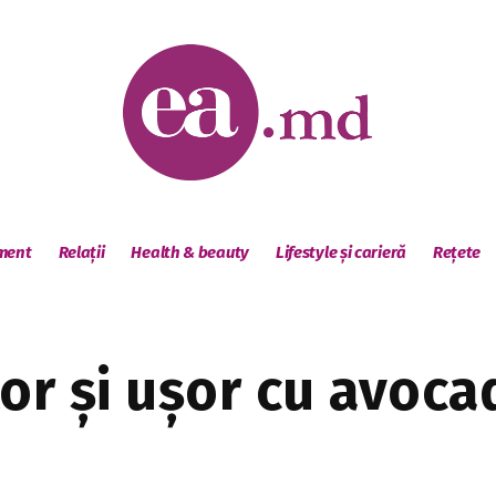
sment
Relații
Health & beauty
Lifestyle și carieră
Rețete
or și ușor cu avoca