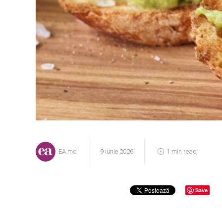
EA.md
9 iunie 2026
1 min read
Save