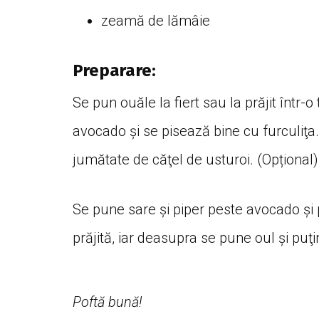
zeamă de lămâie
Preparare:
Se pun ouăle la fiert sau la prăjit într-o
avocado şi se pisează bine cu furculiţa. 
jumătate de căţel de usturoi. (Opțional
Se pune sare şi piper peste avocado şi
prăjită, iar deasupra se pune oul şi puţi
Poftă bună!