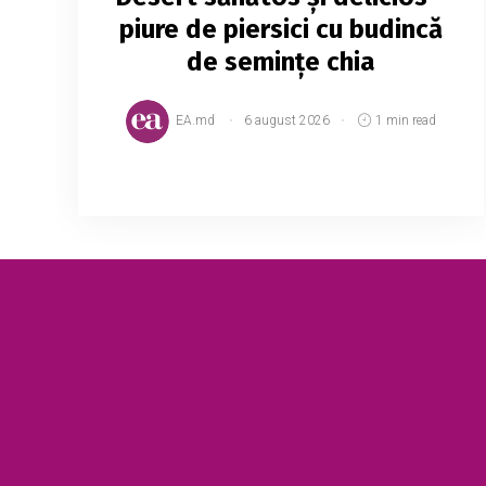
piure de piersici cu budincă
de semințe chia
EA.md
6 august 2026
1 min read
Fie că este micul dejun sau o gustare,
acest piure de piersici cu budincă de chia
este ideal. Gustos, plin de fructe, sățios și
foarte sănătos. Încearcă și tu acest
desert și spune...