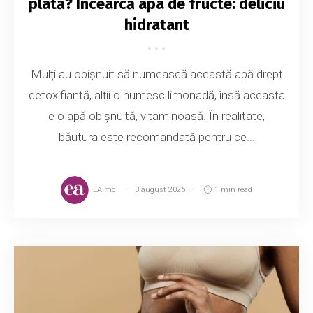
plată? Încearcă apa de fructe: deliciu
hidratant
Mulți au obișnuit să numească această apă drept
detoxifiantă, alții o numesc limonadă, însă aceasta
e o apă obișnuită, vitaminoasă. În realitate,
băutura este recomandată pentru ce...
EA.md
3 august 2026
1 min read