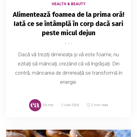
HEALTH & BEAUTY
Alimentează foamea de la prima oră!
Iată ce se întâmplă în corp dacă sari
peste micul dejun
Dacă vă treziți dimineața și vă este foame, nu
ezitați să mâncați, crezând că vă îngrășați. Din
contră, mâncarea de dimineață se transformă în
energie.
EA.md
2 iulie 2026
2 min read