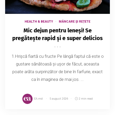
HEALTH & BEAUTY
MÂNCARE ȘI REȚETE
Mic dejun pentru leneși! Se
pregătește rapid și e super delicios
1.Hrișcă fiartă cu fructe Pe lângă faptul că este o
gustare sănătoasă și ușor de făcut, aceasta
poate arăta surprinzător de bine în farfurie, exact
ca în imaginea de mai jos. ...
EA.md
5 august 2026
2 min read