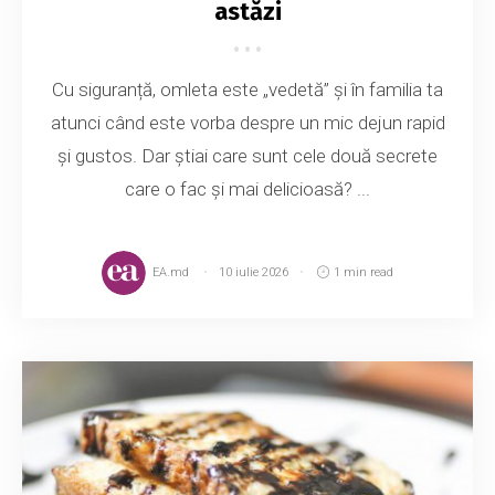
astăzi
Cu siguranță, omleta este „vedetă” și în familia ta
atunci când este vorba despre un mic dejun rapid
și gustos. Dar știai care sunt cele două secrete
care o fac și mai delicioasă? ...
EA.md
10 iulie 2026
1 min read