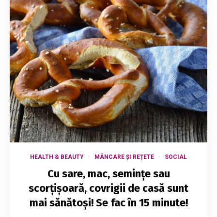
HEALTH & BEAUTY
MÂNCARE ȘI REȚETE
SOCIAL
Cu sare, mac, semințe sau
scorțișoară, covrigii de casă sunt
mai sănătoși! Se fac în 15 minute!