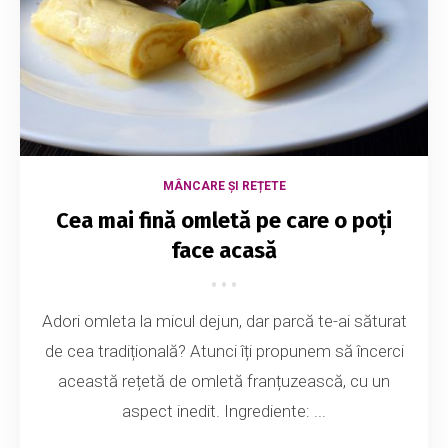
MÂNCARE ȘI REȚETE
Cea mai fină omletă pe care o poți
face acasă
Adori omleta la micul dejun, dar parcă te-ai săturat
de cea tradițională? Atunci îți propunem să încerci
această rețetă de omletă franțuzească, cu un
aspect inedit. Ingrediente: ...