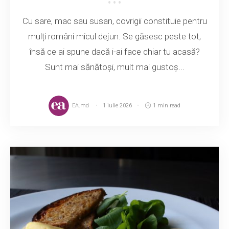
Cu sare, mac sau susan, covrigii constituie pentru
mulți români micul dejun. Se găsesc peste tot,
însă ce ai spune dacă i-ai face chiar tu acasă?
Sunt mai sănătoși, mult mai gustoș...
EA.md
1 iulie 2026
1 min read