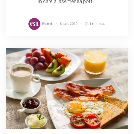
în care ai asemenea poft...
EA.md
8 iulie 2026
1 min read