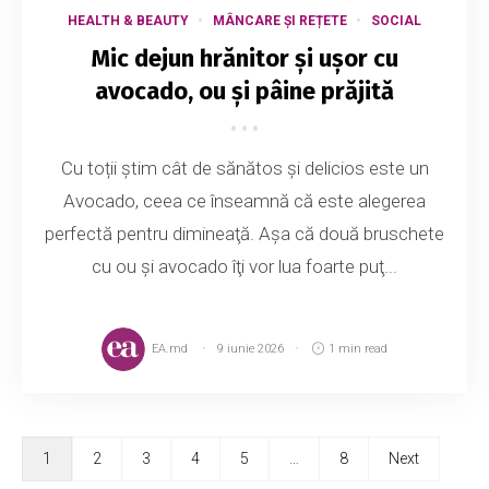
HEALTH & BEAUTY
MÂNCARE ȘI REȚETE
SOCIAL
Mic dejun hrănitor și ușor cu
avocado, ou și pâine prăjită
Cu toții știm cât de sănătos și delicios este un
Avocado, ceea ce înseamnă că este alegerea
perfectă pentru dimineaţă. Aşa că două bruschete
cu ou şi avocado îţi vor lua foarte puţ...
EA.md
9 iunie 2026
1 min read
1
2
3
4
5
…
8
Next