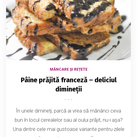
MÂNCARE ȘI REȚETE
Pâine prăjită franceză – deliciul
dimineții
În unele dimineți, parcă ai vrea să mănânci ceva
bun în locul cerealelor sau al oului prăjit, nu-i așa?
Una dintre cele mai gustoase variante pentru zilele