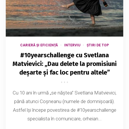
CARIERĂ ȘI EFICIENȚĂ
INTERVIU
ȘTIRI DE TOP
#10yearschallenge cu Svetlana
Matvievici: „Dau delete la promisiuni
deșarte și fac loc pentru altele”
Cu 10 ani în urmă „se năștea” Svetlana Matvievici,
până atunci Coșneanu (numele de domnișoară).
Astfel își începe povestirea de #10yearschallenge
specialista în comunicare, orheian...