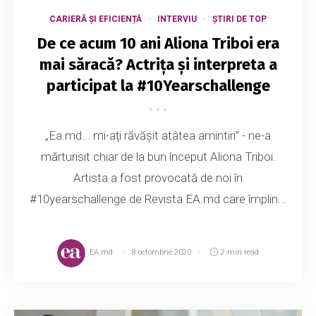
CARIERĂ ȘI EFICIENȚĂ
INTERVIU
ȘTIRI DE TOP
De ce acum 10 ani Aliona Triboi era
mai săracă? Actrița și interpreta a
participat la #10Yearschallenge
„Ea.md... mi-ați răvășit atâtea amintiri” - ne-a
mărturisit chiar de la bun început Aliona Triboi.
Artista a fost provocată de noi în
#10yearschallenge de Revista EA.md care împlin...
EA.md
8 octombrie 2020
2 min read