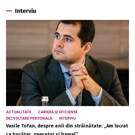
Interviu
ACTUALITATE
CARIERĂ ȘI EFICIENȚĂ
DEZVOLTARE PERSONALĂ
INTERVIU
Vasile Tofan, despre anii din străinătate: „Am lucrat
ca bucătar, operator și hamal”