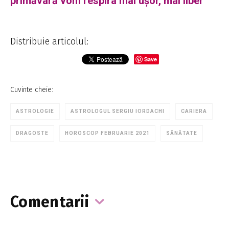
primăvară vom respira mai ușor, mai liber”
Distribuie articolul:
Save
Cuvinte cheie:
ASTROLOGIE
ASTROLOGUL SERGIU IORDACHI
CARIERA
DRAGOSTE
HOROSCOP FEBRUARIE 2021
SĂNĂTATE
Comentarii