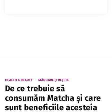
Cafeaua este una dintre cele mai populare
băuturi din lume, iar mulțumită antioxidanților și
nutrienților din compoziție, este și sănătoasă.
Studiile arată că cei care consumă f...
HEALTH & BEAUTY
MÂNCARE ȘI REȚETE
De ce trebuie să
consumăm Matcha și care
sunt beneficiile acesteia