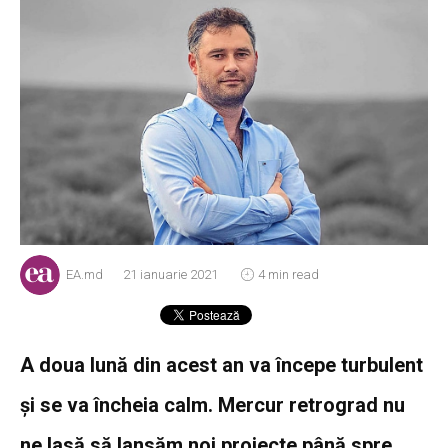
EA.md
21 ianuarie 2021
4 min read
A doua lună din acest an va începe turbulent
și se va încheia calm. Mercur retrograd nu
ne lasă să lansăm noi proiecte până spre