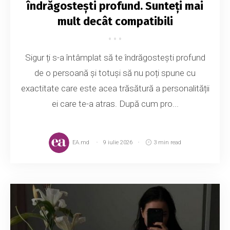
îndrăgostești profund. Sunteți mai
mult decât compatibili
Sigur ți s-a întâmplat să te îndrăgostești profund
de o persoană și totuși să nu poți spune cu
exactitate care este acea trăsătură a personalității
ei care te-a atras. După cum pro...
EA.md
9 iulie 2026
3 min read