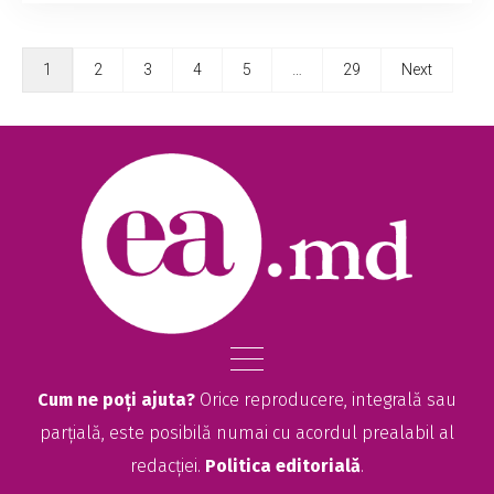
1
2
3
4
5
…
29
Next
Cum ne poți ajuta?
Orice reproducere, integrală sau
parțială, este posibilă numai cu acordul prealabil al
redacției.
Politica editorială
.