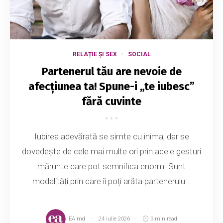
RELAȚIE ȘI SEX
SOCIAL
Partenerul tău are nevoie de
afecțiunea ta! Spune-i „te iubesc”
fără cuvinte
Iubirea adevărată se simte cu inima, dar se
dovedește de cele mai multe ori prin acele gesturi
mărunte care pot semnifica enorm. Sunt
modalități prin care îi poți arăta partenerulu...
EA.md
24 iulie 2026
3 min read