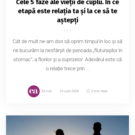
Cele 5 faze ale vieții de cuplu. În ce
etapă este relația ta și la ce să te
aștepți
Cât de mult ne-am dori să oprim timpul în loc și să
ne bucurăm la nesfârșit de perioada „fluturașilor în
stomac”, a florilor și a suprizelor. Adevărul este că
o relație trece prin ...
EA.md
24 iulie 2026
3 min read