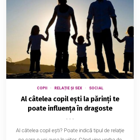
COPII
RELAȚIE ȘI SEX
SOCIAL
Al câtelea copil ești la părinți te
poate influența în dragoste
Al câtelea copil ești? Poate indică tipul de relație
pe care o vei avea în viitor. Când vine vorba de