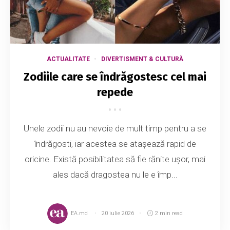
ACTUALITATE
DIVERTISMENT & CULTURĂ
Zodiile care se îndrăgostesc cel mai
repede
Unele zodii nu au nevoie de mult timp pentru a se
îndrăgosti, iar acestea se atașează rapid de
oricine. Există posibilitatea să fie rănite ușor, mai
ales dacă dragostea nu le e împ...
EA.md
20 iulie 2026
2 min read