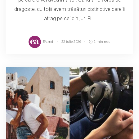
dragoste, cu toții avem trăsături distinctive care îi
atrag pe cei din jur. Fi...
EA.md
22 iulie 2026
2 min read