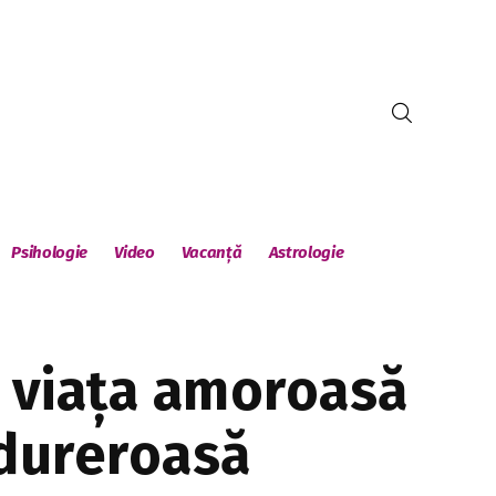
Psihologie
Video
Vacanță
Astrologie
e viața amoroasă
 dureroasă