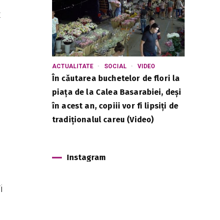
ț
ACTUALITATE
SOCIAL
VIDEO
În căutarea buchetelor de flori la
piața de la Calea Basarabiei, deși
în acest an, copiii vor fi lipsiți de
tradiționalul careu (Video)
Instagram
i