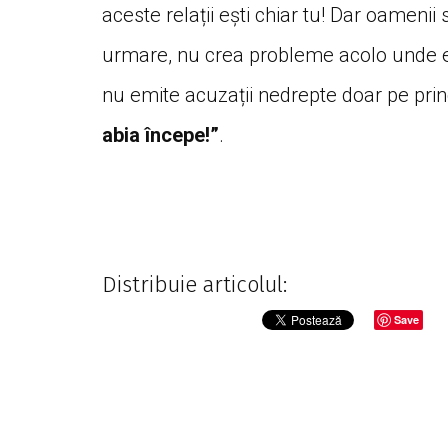
aceste relații ești chiar tu! Dar oamenii s
urmare, nu crea probleme acolo unde ele 
nu emite acuzații nedrepte doar pe princ
abia începe!”
.
Distribuie articolul:
Save