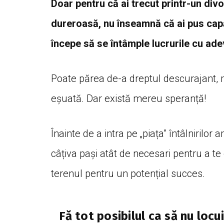
Doar pentru că ai trecut printr-un divo
dureroasă, nu înseamnă că ai pus capă
începe să se întâmple lucrurile cu adev
Poate părea de-a dreptul descurajant, ma
eșuată. Dar există mereu speranță!
Înainte de a intra pe „piața” întâlnirilor
câțiva pași atât de necesari pentru a te 
terenul pentru un potențial succes.
Fă tot posibilul ca să nu locu