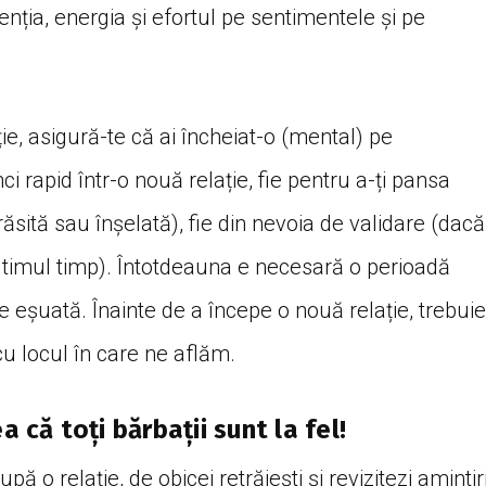
tenția, energia și efortul pe sentimentele și pe
ie, asigură-te că ai încheiat-o (mental) pe
ci rapid într-o nouă relație, fie pentru a-ți pansa
ărăsită sau înșelată), fie din nevoia de validare (dacă
ultimul timp). Întotdeauna e necesară o perioadă
ie eșuată. Înainte de a începe o nouă relație, trebuie
u locul în care ne aflăm.
a că toți bărbații sunt la fel!
pă o relație, de obicei retrăiești și revizitezi amintir