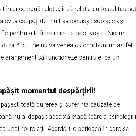
 în orice nouă relație, însă relația cu fostul tău so
că evită cât poți de mult să locuiești sub același
fie pentru a le fi mai bine copiilor voștri. Nici un
e durată cu tine nu va vedea cu ochi buni un astfel
 de aranjament să funcționeze pentru el ca un
epășit momentul despărțirii!
depășești toată durerea și suferința cauzate de
până nu ai depășit această etapă (căreia psihologii î
ea unei noi relații. Acordă-ți o perioadă în care să