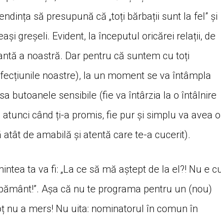
endința să presupună că „toți bărbații sunt la fel” și
și greșeli. Evident, la începutul oricărei relații, de
ntă a noastră. Dar pentru că suntem cu toți
rfecțiunile noastre), la un moment se va întâmpla
ăsa butoanele sensibile (fie va întârzia la o întâlnire
 atunci când ți-a promis, fie pur și simplu va avea o
 atât de amabilă și atentă care te-a cucerit).
mintea ta va fi: „La ce să mă aștept de la el?! Nu e c
n pământ!”. Așa că nu te programa pentru un (nou)
soț nu a mers! Nu uita: nominatorul în comun în