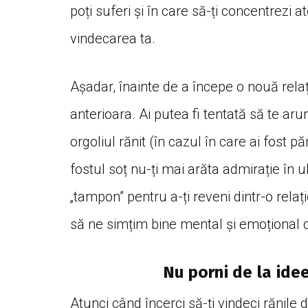
poți suferi și în care să-ți concentrezi a
vindecarea ta.
Așadar, înainte de a începe o nouă relaț
anterioara. Ai putea fi tentată să te arun
orgoliul rănit (în cazul în care ai fost p
fostul soț nu-ți mai arăta admirație în 
„tampon” pentru a-ți reveni dintr-o relaț
să ne simțim bine mental și emoțional c
Nu porni de la idee
Atunci când încerci să-ți vindeci rănile du