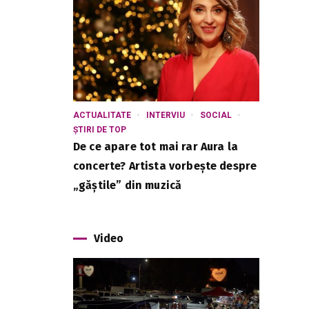
ACTUALITATE
INTERVIU
SOCIAL
ȘTIRI DE TOP
De ce apare tot mai rar Aura la
concerte? Artista vorbește despre
„găștile” din muzică
Video