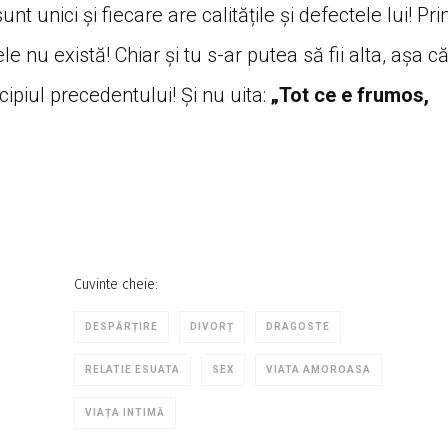
unt unici și fiecare are calitățile și defectele lui! Pri
nu există! Chiar și tu s-ar putea să fii alta, așa c
ipiul precedentului! Și nu uita:
„Tot ce e frumos,
Cuvinte cheie:
DESPĂRȚIRE
DIVORȚ
DRAGOSTE
RELATIE ESUATA
SEX
VIATA AMOROASA
VIAȚA INTIMĂ