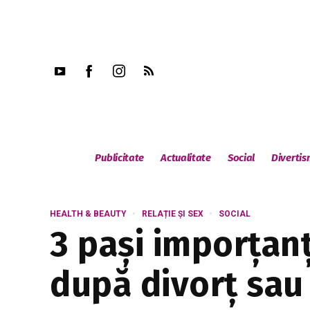
Publicitate
Actualitate
Social
Diverti
HEALTH & BEAUTY
RELAȚIE ȘI SEX
SOCIAL
3 pași imporțanț
după divorț sau