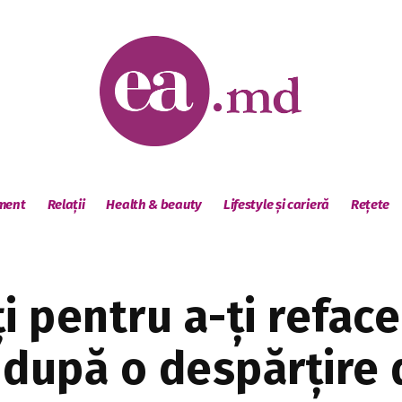
sment
Relații
Health & beauty
Lifestyle și carieră
Rețete
i pentru a-ți refac
 după o despărțire