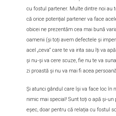
cu fostul partener. Multe dintre noi au t
că orice potențial partener va face acelea
obicei ne prezentăm cea mai bună varia
oamenii (și toți avem defectele și impe
acel „ceva” care te va irita sau îți va ap
și nu-și va cere scuze, fie nu te va suna
zi proastă și nu va mai fi acea persoană
Și atunci gândul care își va face loc în 
nimic mai special! Sunt toți o apă și-u
eșec, doar pentru că relația cu fostul 