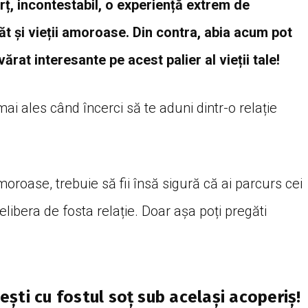
rț, incontestabil, o experiență extrem de
t și vieții amoroase. Din contra, abia acum pot
ărat interesante pe acest palier al vieții tale!
i ales când încerci să te aduni dintr-o relație
 amoroase, trebuie să fii însă sigură că ai parcurs cei
elibera de fosta relație. Doar așa poți pregăti
iești cu fostul soț sub același acoperiș!