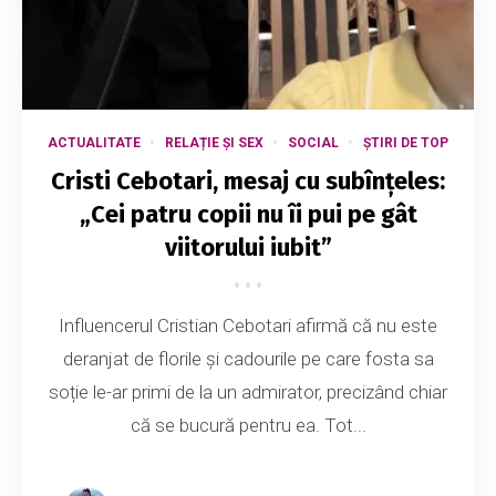
ACTUALITATE
RELAȚIE ȘI SEX
SOCIAL
ȘTIRI DE TOP
Cristi Cebotari, mesaj cu subînțeles:
„Cei patru copii nu îi pui pe gât
viitorului iubit”
Influencerul Cristian Cebotari afirmă că nu este
deranjat de florile și cadourile pe care fosta sa
soție le-ar primi de la un admirator, precizând chiar
că se bucură pentru ea. Tot...