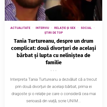
ACTUALITATE
INTERVIU
RELAȚIE ȘI SEX
SOCIAL
ȘTIRI DE TOP
Tania Turtureanu, despre un drum
complicat: două divorțuri de același
bărbat și lupta cu neliniștea de
familie
Interpreta Tania Turtureanu a dezvăluit că a trecut
prin două divorțuri de același bărbat, prima ei
dragoste și o relație pe care o consideră cea mai
serioasă din viață, scrie UNIM...