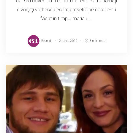
dar s-a dovedit a fi cu totul diferit. Patru bărbaţi
divorţaţi vorbesc despre greşelile pe care le-au
făcut în timpul mariajul...
EA.md
2 iunie 2026
3 min read