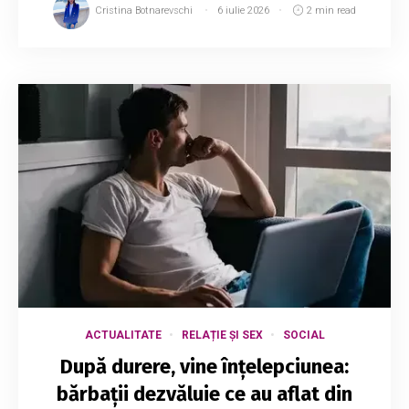
Cristina Botnarevschi
6 iulie 2026
2 min read
ACTUALITATE
RELAȚIE ȘI SEX
SOCIAL
După durere, vine înțelepciunea:
bărbații dezvăluie ce au aflat din