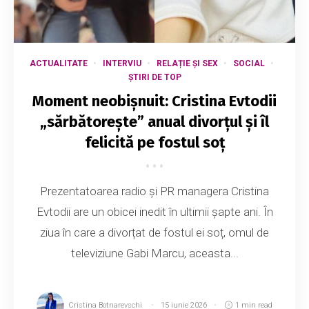
ACTUALITATE
INTERVIU
RELAȚIE ȘI SEX
SOCIAL
ȘTIRI DE TOP
Moment neobișnuit: Cristina Evtodii
„sărbătorește” anual divorțul și îl
felicită pe fostul soț
Prezentatoarea radio și PR managera Cristina
Evtodii are un obicei inedit în ultimii șapte ani. În
ziua în care a divorțat de fostul ei soț, omul de
televiziune Gabi Marcu, aceasta...
Cristina Botnarevschi
15 iunie 2026
1 min read