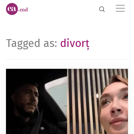
Tagged as:
divorț