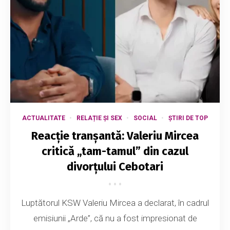
ACTUALITATE
RELAȚIE ȘI SEX
SOCIAL
ȘTIRI DE TOP
Reacție tranșantă: Valeriu Mircea
critică „tam-tamul” din cazul
divorțului Cebotari
Luptătorul KSW Valeriu Mircea a declarat, în cadrul
emisiunii „Arde”, că nu a fost impresionat de