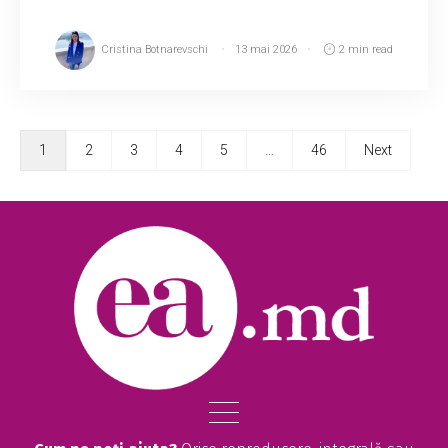
Cristina Botnarevschi
13 mai 2026
2 min read
1
2
3
4
5
…
46
Next