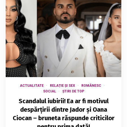
ACTUALITATE
RELAȚIE ȘI SEX
ROMÂNESC
SOCIAL
ȘTIRI DE TOP
Scandalul iubirii! Ea ar fi motivul
despărțirii dintre Jador și Oana
Ciocan – bruneta răspunde criticilor
pentru prima dată!