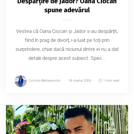
Despărțire de Jador? Oana Ciocan
spune adevărul
Vestea că Oana Ciocan și Jador s-au despărțit,
fiind în prag de divorț, i-a luat pe toți prin
surprindere, chiar dacă niciunul dintre ei nu a dat
detalii despre acest subiect. Spec...
Cristina Botnarevschi
19 martie 2026
1 min read