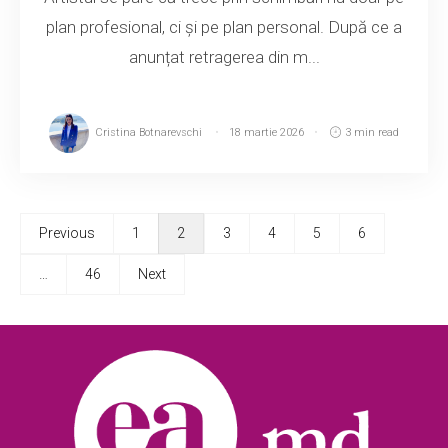
plan profesional, ci și pe plan personal. După ce a
anunțat retragerea din m...
Cristina Botnarevschi
18 martie 2026
3 min read
Previous
1
2
3
4
5
6
…
46
Next