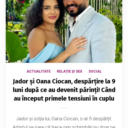
ACTUALITATE
RELAȚIE ȘI SEX
SOCIAL
Jador și Oana Ciocan, despărțire la 9
luni după ce au devenit părinți! Când
au început primele tensiuni în cuplu
Jador și soția lui, Oana Ciocan, s-ar fi despărțit.
Artistul se pare că trece prin schimbări nu doar pe