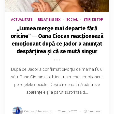
ACTUALITATE
RELAȚIE ȘI SEX
SOCIAL
ȘTIRI DE TOP
„Lumea merge mai departe fără
oricine” — Oana Ciocan reacționează
emoționant după ce Jador a anunțat
despărțirea și că se mută singur
După ce Jador a confirmat divorțul de mama fiului
său, Oana Ciocan a publicat un mesaj emoționant
pe rețelele sociale. Deși a încercat să păstreze
aparențele și a părut surprinsă d...
Cristina Botnarevschi
23 martie 2026
3 min read