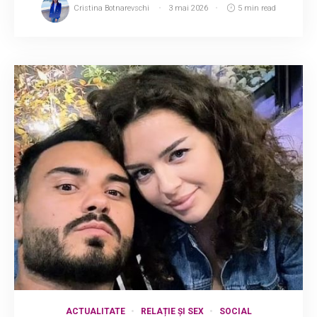
Cristina Botnarevschi
3 mai 2026
5 min read
ACTUALITATE
RELAȚIE ȘI SEX
SOCIAL