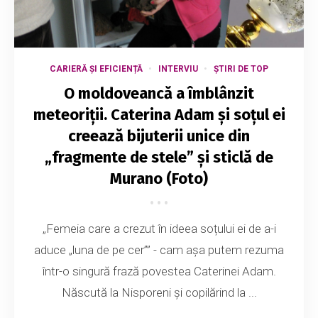
CARIERĂ ȘI EFICIENȚĂ
INTERVIU
ȘTIRI DE TOP
O moldoveancă a îmblânzit
meteoriții. Caterina Adam și soțul ei
creează bijuterii unice din
„fragmente de stele” și sticlă de
Murano (Foto)
„Femeia care a crezut în ideea soțului ei de a-i
aduce „luna de pe cer”” - cam așa putem rezuma
într-o singură frază povestea Caterinei Adam.
Născută la Nisporeni și copilărind la ...