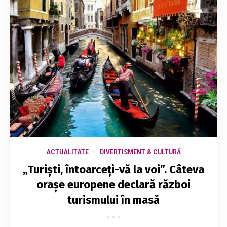
ACTUALITATE
DIVERTISMENT & CULTURĂ
„Turişti, întoarceţi-vă la voi”. Câteva
orașe europene declară război
turismului în masă