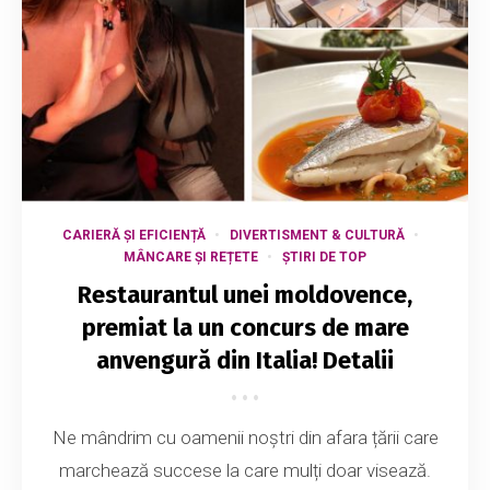
CARIERĂ ȘI EFICIENȚĂ
DIVERTISMENT & CULTURĂ
MÂNCARE ȘI REȚETE
ȘTIRI DE TOP
Restaurantul unei moldovence,
premiat la un concurs de mare
anvengură din Italia! Detalii
Ne mândrim cu oamenii noștri din afara țării care
marchează succese la care mulți doar visează.