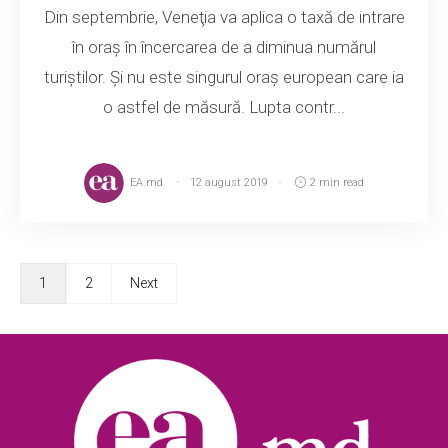
Din septembrie, Veneţia va aplica o taxă de intrare
în oraş în încercarea de a diminua numărul
turiştilor. Și nu este singurul oraş european care ia
o astfel de măsură. Lupta contr...
EA.md
12 august 2019
2 min read
1
2
Next