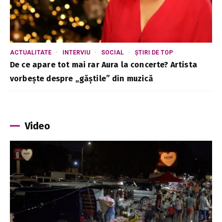
ACTUALITATE
INTERVIU
SOCIAL
ȘTIRI DE TOP
De ce apare tot mai rar Aura la concerte? Artista
vorbește despre „găștile” din muzică
Video