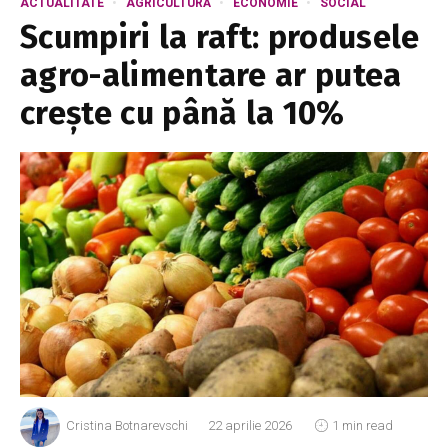
ACTUALITATE
AGRICULTURĂ
ECONOMIE
SOCIAL
Scumpiri la raft: produsele
agro-alimentare ar putea
crește cu până la 10%
Cristina Botnarevschi
22 aprilie 2026
1 min read