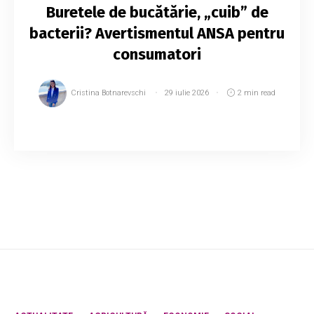
Buretele de bucătărie, „cuib” de
bacterii? Avertismentul ANSA pentru
consumatori
Cristina Botnarevschi
29 iulie 2026
2 min read
Agenția Națională pentru Siguranța Alimentelor
(ANSA) atenționează consumatorii că buretele
de bucătărie folosit zilnic la spălarea vaselor și
curățenie poate deveni un mediu favor...