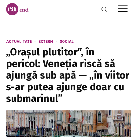
ACTUALITATE
EXTERN
SOCIAL
„Orașul plutitor”, în
pericol: Veneția riscă să
ajungă sub apă — „în viitor
s-ar putea ajunge doar cu
submarinul”