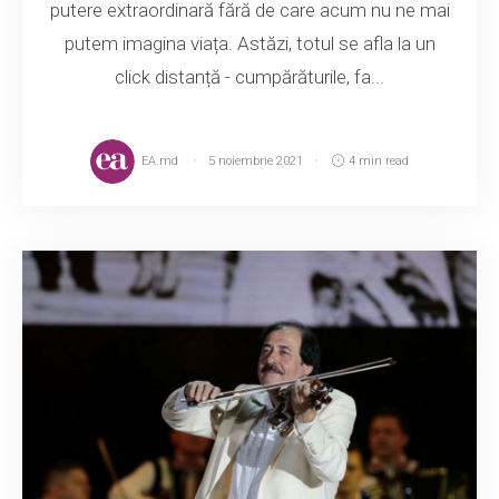
putere extraordinară fără de care acum nu ne mai
putem imagina viața. Astăzi, totul se afla la un
click distanță - cumpărăturile, fa...
EA.md
5 noiembrie 2021
4 min read