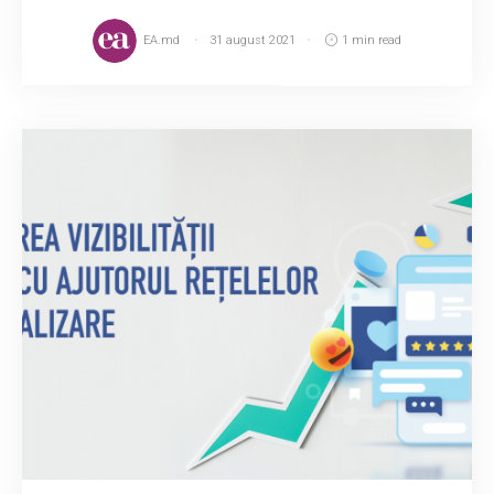
EA.md
31 august 2021
1 min read