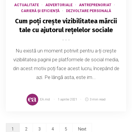
ACTUALITATE
ADVERTORIALE
ANTREPRENORIAT
CARIERĂ ȘI EFICIENȚĂ
DEZVOLTARE PERSONALĂ
Cum poți crește vizibilitatea mărcii
tale cu ajutorul rețelelor sociale
Nu există un moment potrivit pentru a-ți crește
vizibilitatea paginii pe platformele de social media,
din acest motiv poți face acest lucru, începând de
azi. Pe lângă asta, este im...
EA.md
1 aprilie 2021
3 min read
1
2
3
4
5
Next