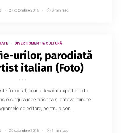
d
27 octombrie 2016
3 min read
TATE
DIVERTISMENT & CULTURĂ
ie-urilor, parodiată
tist italian (Foto)
este fotograf, ci un adevărat expert în arta
juns o singură idee trăsnită și câteva minute
ogramele de editare, pentru a con...
d
26 octombrie 2016
1 min read