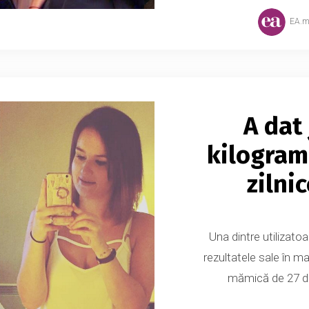
EA.
A dat
kilogram
zilni
Una dintre utilizato
rezultatele sale în m
mămică de 27 de 