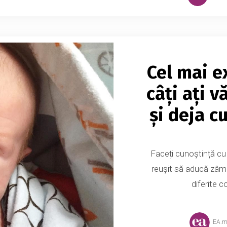
Cel mai e
câți ați v
și deja c
Faceți cunoștință cu 
reușit să aducă zâmbe
diferite co
EA.