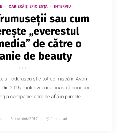
E
CARIERĂ ȘI EFICIENȚĂ
INTERVIU
 frumuseții sau cum
erește „everestul
media” de către o
anie de beauty
Stela Toderașcu știe tot ce mișcă în Avon
 Din 2016, moldoveanca noastră conduce
g a companiei care se află în primele...
md
6 noiembrie 2017
4 min read