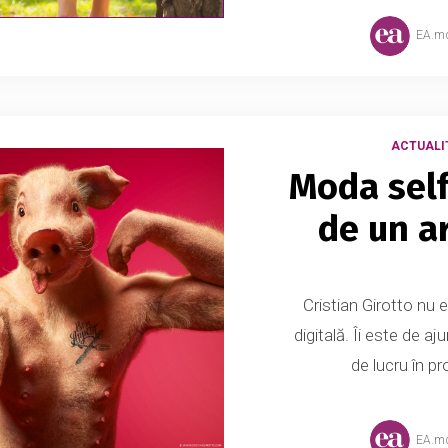
EA.m
ACTUALI
Moda self
de un ar
Cristian Girotto nu 
digitală. Îi este de a
de lucru în pr
EA.m