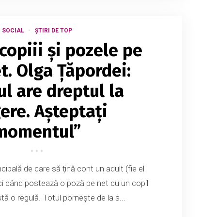
SOCIAL
ȘTIRI DE TOP
 copiii și pozele pe
t. Olga Țăpordei:
ul are dreptul la
ere. Așteptați
momentul”
cipală de care să țină cont un adult (fie el
ci când postează o poză pe net cu un copil
ă o regulă. Totul pornește de la s...