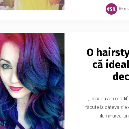
EA.m
O hairst
că ideal
dec
„Deci, nu am modific
făcute la câteva zile 
iluminarea, un