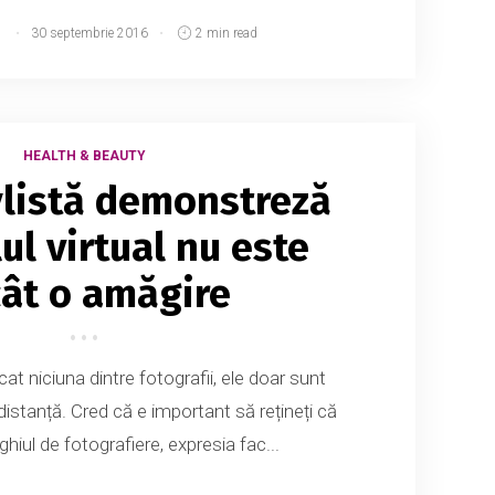
d
30 septembrie 2016
2 min read
HEALTH & BEAUTY
ylistă demonstreză
ul virtual nu este
ât o amăgire
at niciuna dintre fotografii, ele doar sunt
distanță. Cred că e important să rețineți că
ghiul de fotografiere, expresia fac...