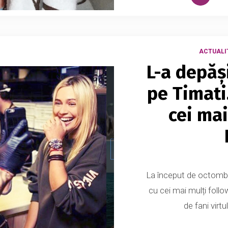
ACTUALI
L-a depăși
pe Timati
cei mai
La început de octombr
cu cei mai mulți follo
de fani virtu