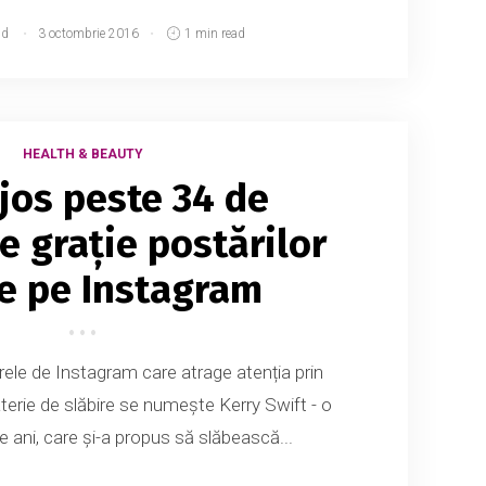
md
3 octombrie 2016
1 min read
HEALTH & BEAUTY
 jos peste 34 de
e grație postărilor
ce pe Instagram
arele de Instagram care atrage atenția prin
aterie de slăbire se numește Kerry Swift - o
ani, care și-a propus să slăbească...