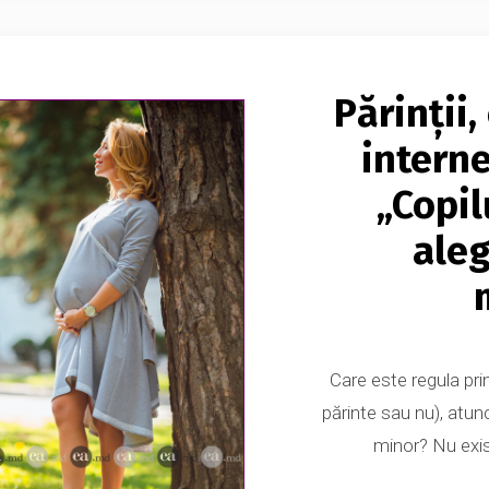
Părinții,
interne
„Copil
aleg
Care este regula prin
părinte sau nu), atun
minor? Nu exist