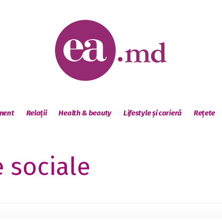
sment
Relații
Health & beauty
Lifestyle și carieră
Rețete
e sociale