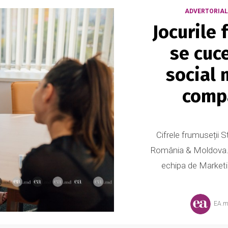
ADVERTORIAL
Jocurile
se cuc
social 
comp
Cifrele frumuseții 
România & Moldova.
echipa de Marketin
EA.