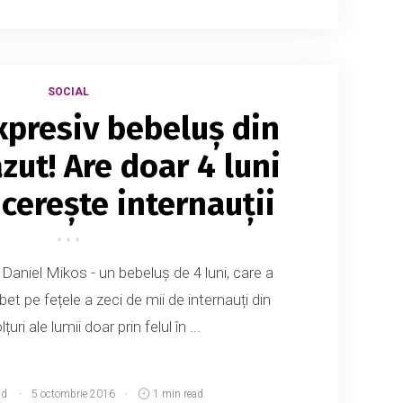
SOCIAL
xpresiv bebeluș din
ăzut! Are doar 4 luni
ucerește internauții
Daniel Mikos - un bebeluș de 4 luni, care a
t pe fețele a zeci de mii de internauți din
lțuri ale lumii doar prin felul în ...
md
5 octombrie 2016
1 min read