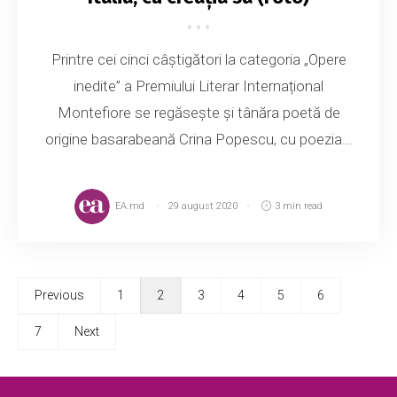
Printre cei cinci câștigători la categoria „Opere
inedite” a Premiului Literar Internațional
Montefiore se regăsește și tânăra poetă de
origine basarabeană Crina Popescu, cu poezia...
EA.md
29 august 2020
3 min read
Previous
1
2
3
4
5
6
7
Next