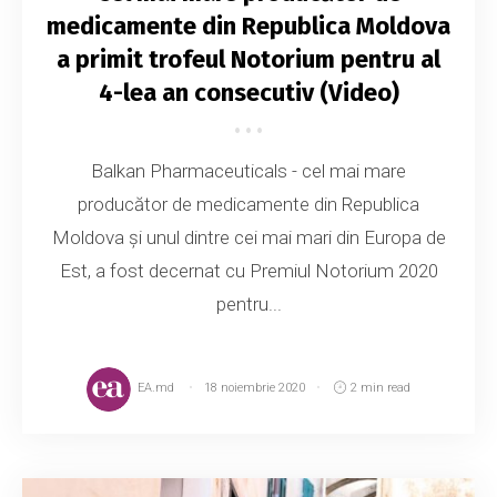
medicamente din Republica Moldova
a primit trofeul Notorium pentru al
4-lea an consecutiv (Video)
Balkan Pharmaceuticals - cel mai mare
producător de medicamente din Republica
Moldova și unul dintre cei mai mari din Europa de
Est, a fost decernat cu Premiul Notorium 2020
pentru...
EA.md
18 noiembrie 2020
2 min read