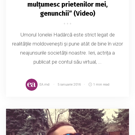
mulțumesc prietenilor mei,
genunchii” (Video)
Umorul Ionelei Hadârcă este strict legat de
realitățile moldovenești și pune atât de bine în vizor
neajunsurile societății noastre. Ieri, actrița a
publicat pe contul său virtual, ...
EA.md
5 ianuarie 2016
1 min read