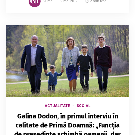
EA.md
2 mai 2017
2 min read
ACTUALITATE
SOCIAL
Galina Dodon, în primul interviu în
calitate de Primă Doamnă: „Funcția
de președinte schimbă oamenii, dar