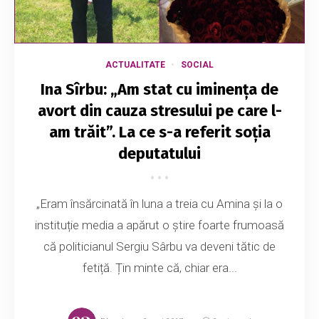
ACTUALITATE
SOCIAL
Ina Sîrbu: „Am stat cu iminența de
avort din cauza stresului pe care l-
am trăit”. La ce s-a referit soția
deputatului
„Eram însărcinată în luna a treia cu Amina și la o
instituție media a apărut o știre foarte frumoasă
că politicianul Sergiu Sârbu va deveni tătic de
fetiță. Țin minte că, chiar era...