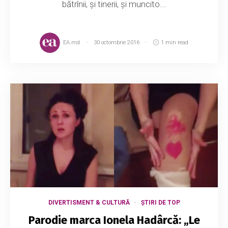
bătrînii, și tinerii, și muncito...
EA.md
30 octombrie 2016
1 min read
DIVERTISMENT & CULTURĂ
ȘTIRI DE TOP
Parodie marca Ionela Hadârcă: „Le