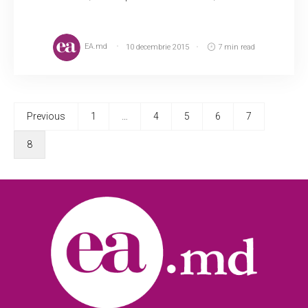
EA.md
10 decembrie 2015
7 min read
Previous
1
…
4
5
6
7
8