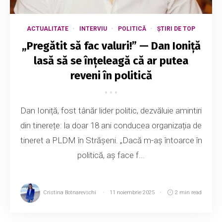
ACTUALITATE
INTERVIU
POLITICĂ
ȘTIRI DE TOP
„Pregătit să fac valuri!” — Dan Ioniță
lasă să se înțeleagă că ar putea
reveni în politică
Dan Ioniță, fost tânăr lider politic, dezvăluie amintiri
din tinerețe: la doar 18 ani conducea organizația de
tineret a PLDM în Strășeni. „Dacă m-aș întoarce în
politică, aș face f...
Cristina Botnarevschi
11 noiembrie 2025
2 min read