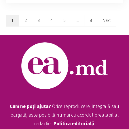
1
2
3
4
5
…
8
Next
Cum ne poți ajuta?
Orice reproducere, integrală sau
parțială, este posibilă numai cu acordul prealabil al
redacției.
Politica editorială
.