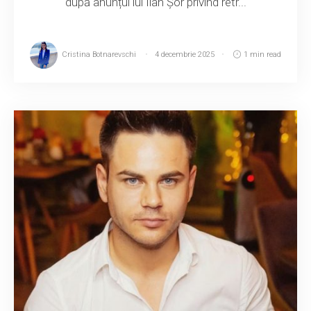
după anunțul lui Ilan Șor privind retr...
Cristina Botnarevschi
4 decembrie 2025
1 min read