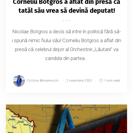
Corneliu Botgros a aflat din presă că
tatăl său vrea să devină deputat!
Nicolae Botgros a decis să intre în politică fără să-
i spună nimic fiului său! Corneliu Botgros a aflat din
presă că celebrul dirijor al Orchestrei „Lăutarii” va
candida din partea...
Cristina Botnarevschi
2 noiembrie 2025
1 min read