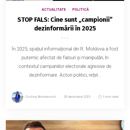
ACTUALITATE
POLITICĂ
STOP FALS: Cine sunt „campionii”
dezinformării în 2025
În 2025, spațiul informațional din R. Moldova a fost
puternic afectat de falsuri și manipulări, în
contextul campaniilor electorale agresive de
dezinformare. Actori politici, rețel...
Cristina Botnarevschi
28 decembrie 2025
5 min read