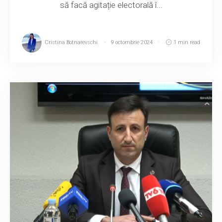
să facă agitație electorală î...
Cristina Botnarevschi
9 octombrie 2024
1 min read