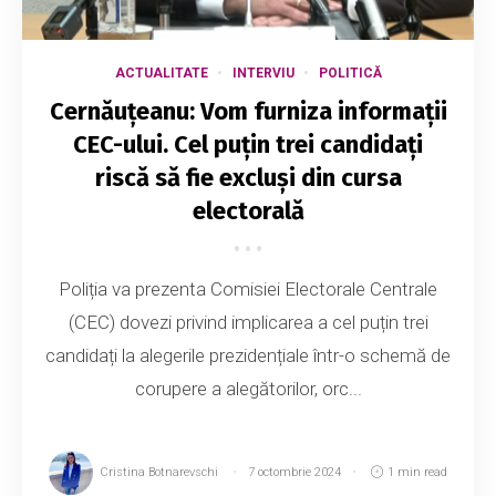
ACTUALITATE
INTERVIU
POLITICĂ
Cernăuțeanu: Vom furniza informații
CEC-ului. Cel puțin trei candidați
riscă să fie excluși din cursa
electorală
Poliția va prezenta Comisiei Electorale Centrale
(CEC) dovezi privind implicarea a cel puțin trei
candidați la alegerile prezidențiale într-o schemă de
corupere a alegătorilor, orc...
Cristina Botnarevschi
7 octombrie 2024
1 min read