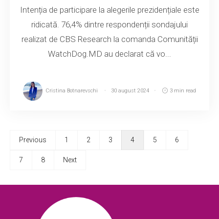
Intenția de participare la alegerile prezidențiale este
ridicată. 76,4% dintre respondenții sondajului
realizat de CBS Research la comanda Comunității
WatchDog.MD au declarat că vo...
Cristina Botnarevschi
30 august 2024
3 min read
Previous
1
2
3
4
5
6
7
8
Next