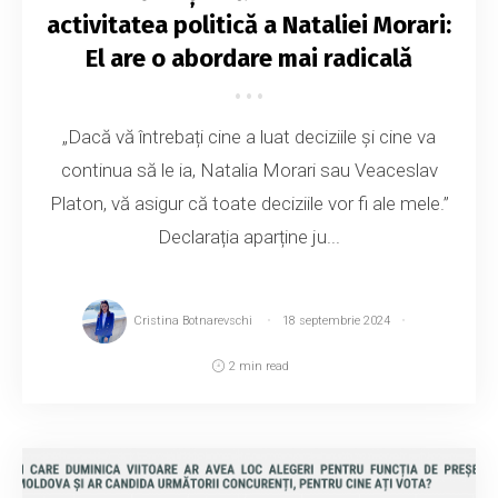
activitatea politică a Nataliei Morari:
El are o abordare mai radicală
„Dacă vă întrebați cine a luat deciziile și cine va
continua să le ia, Natalia Morari sau Veaceslav
Platon, vă asigur că toate deciziile vor fi ale mele.”
Declarația aparține ju...
Cristina Botnarevschi
18 septembrie 2024
2 min read