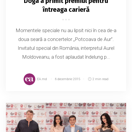
Doga a primit premiul pentru
întreaga carieră
Momentele speciale nu au lipsit nici în cea de-a
doua seară a concertelor „Potcoava de Aur”.
Invitatul special din România, interpretul Aurel
Moldoveanu, a fost aplaudat îndelung p...
EA.md
6 decembrie 2015
2 min read