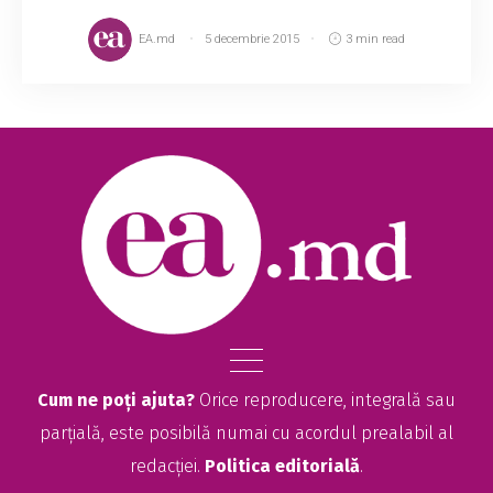
EA.md
5 decembrie 2015
3 min read
Cum ne poți ajuta?
Orice reproducere, integrală sau
parțială, este posibilă numai cu acordul prealabil al
redacției.
Politica editorială
.