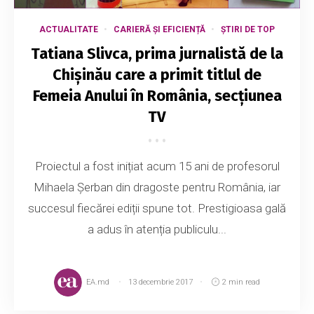
ACTUALITATE
CARIERĂ ȘI EFICIENȚĂ
ȘTIRI DE TOP
Tatiana Slivca, prima jurnalistă de la
Chișinău care a primit titlul de
Femeia Anului în România, secțiunea
TV
Proiectul a fost inițiat acum 15 ani de profesorul
Mihaela Șerban din dragoste pentru România, iar
succesul fiecărei ediții spune tot. Prestigioasa gală
a adus în atenția publiculu...
EA.md
13 decembrie 2017
2 min read