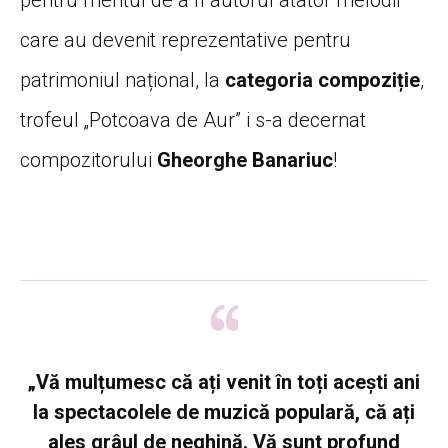
pentru meritul de a fi autorul atâtor melodii
care au devenit reprezentative pentru
patrimoniul național, la
categoria compoziție
,
trofeul „Potcoava de Aur” i s-a decernat
compozitorului
Gheorghe Banariuc
!
„Vă mulțumesc că ați venit în toți acești ani
la spectacolele de muzică populară, că ați
ales grâul de neghină. Vă sunt profund