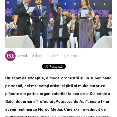
EA.md
5 decembrie 2015
3 min read
Un show de excepție, o mega-orchestră și un super-band
pe scenă, cei mai cotați artiști ai țării și multe surprize
plăcute din partea organizatorilor la cea de-a X-a ediție a
Galei decernării Trofeului „Potcoava de Aur”, seara I - un
eveniment marca Noroc Media. Cine s-a învrednicit de