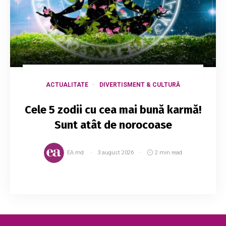
ACTUALITATE
DIVERTISMENT & CULTURĂ
Cele 5 zodii cu cea mai bună karmă!
Sunt atât de norocoase
EA.md
3 august 2026
2 min read
Potrivit astrologilor, există cinci zodii cu cea
mai bună karmă. Află dacă și tu te numeri
printre ele. Iată despre cine este vorba. 1. Rac.