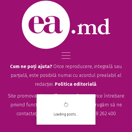
Racul se numără printre semnele zodi...
Cum ne poți ajuta?
Orice reproducere, integrală sau
parțială, este posibilă numai cu acordul prealabil al
redacției.
Politica editorială
.
Site promovat de
seolitte.com
. Pentru orice întrebare
privind funcționarea site-ului EA.md, vă rugăm să ne
contactați la
sales@ea.md
sau +373 78 262 400
Loading posts...