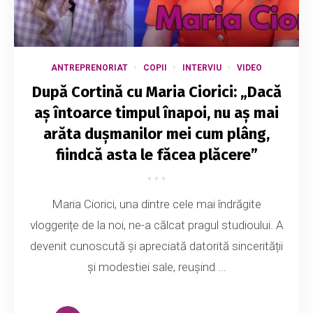
ANTREPRENORIAT
COPII
INTERVIU
VIDEO
După Cortină cu Maria Ciorici: „Dacă
aș întoarce timpul înapoi, nu aș mai
arăta dușmanilor mei cum plâng,
fiindcă asta le făcea plăcere”
Maria Ciorici, una dintre cele mai îndrăgite
vloggerițe de la noi, ne-a călcat pragul studioului. A
devenit cunoscută și apreciată datorită sincerității
și modestiei sale, reușind ...