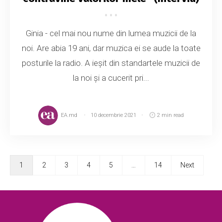
Ginia - cel mai nou nume din lumea muzicii de la
noi. Are abia 19 ani, dar muzica ei se aude la toate
posturile la radio. A ieșit din standartele muzicii de
la noi și a cucerit pri...
EA.md
10 decembrie 2021
2 min read
1
2
3
4
5
…
14
Next