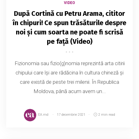
VIDEO
După Cortină cu Petru Arama, cititor
în chipuri! Ce spun trăsăturile despre
noi și cum soarta ne poate fi scrisă
pe față (Video)
Fizionomia sau fizio(g)nomia reprezintă arta citirii
chipului care își are rădăcina în cultura chineză și
care există de peste trei milenii. În Republica
Moldova, până acum avem un...
EA.md
17 decembrie 2021
2 min read