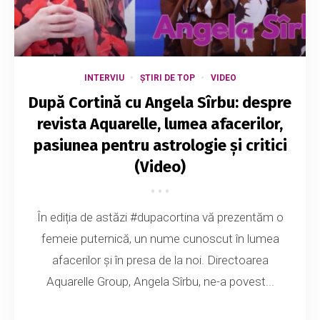
INTERVIU
ȘTIRI DE TOP
VIDEO
După Cortină cu Angela Sîrbu: despre
revista Aquarelle, lumea afacerilor,
pasiunea pentru astrologie și critici
(Video)
În ediția de astăzi #dupacortina vă prezentăm o
femeie puternică, un nume cunoscut în lumea
afacerilor și în presa de la noi. Directoarea
Aquarelle Group, Angela Sîrbu, ne-a povest...