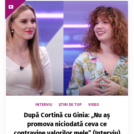
INTERVIU
ȘTIRI DE TOP
VIDEO
După Cortină cu Ginia: „Nu aș
promova niciodată ceva ce
contravine valorilor mele” (Interviu)