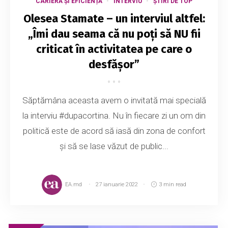
CARIERĂ ȘI EFICIENȚĂ
INTERVIU
ȘTIRI DE TOP
Olesea Stamate – un interviul altfel:
„Îmi dau seama că nu poți să NU fii
criticat în activitatea pe care o
desfășor”
Săptămâna aceasta avem o invitată mai specială
la interviu #dupacortina. Nu în fiecare zi un om din
politică este de acord să iasă din zona de confort
și să se lase văzut de public...
EA.md
27 ianuarie 2022
3 min read