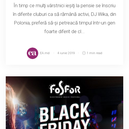
În timp ce mulţi vârstnici ieşiţi la pensie se înscriu
în diferite cluburi ca să rămână activi, DJ Wika, din
Polonia, preferă să-şi petreacă timpul într-un gen
foarte diferit de cl...
EA.md
4 iunie 2019
1 min read