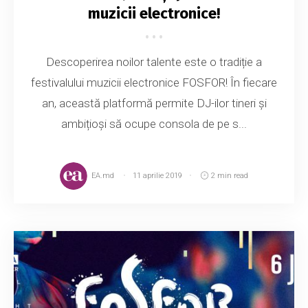
muzicii electronice!
Descoperirea noilor talente este o tradiție a
festivalului muzicii electronice FOSFOR! În fiecare
an, această platformă permite DJ-ilor tineri și
ambițioși să ocupe consola de pe s...
EA.md
11 aprilie 2019
2 min read