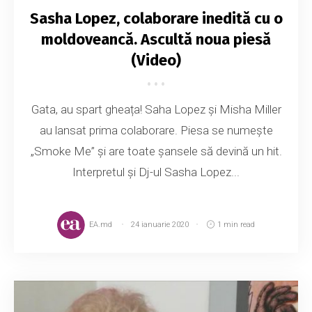
Sasha Lopez, colaborare inedită cu o
moldoveancă. Ascultă noua piesă
(Video)
Gata, au spart gheața! Saha Lopez și Misha Miller
au lansat prima colaborare. Piesa se numește
„Smoke Me” și are toate șansele să devină un hit.
Interpretul și Dj-ul Sasha Lopez...
EA.md
24 ianuarie 2020
1 min read