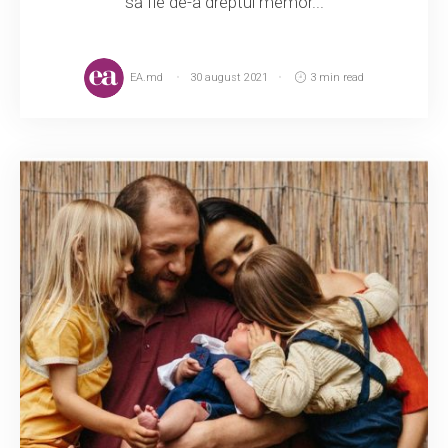
să fie de-a dreptul memor...
EA.md
30 august 2021
3 min read