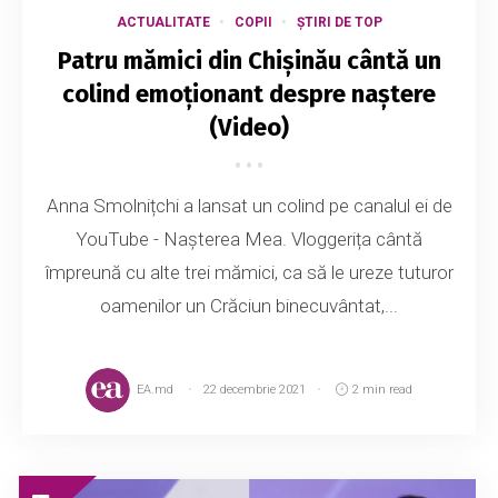
ACTUALITATE
COPII
ȘTIRI DE TOP
Patru mămici din Chișinău cântă un
colind emoționant despre naștere
(Video)
Anna Smolnițchi a lansat un colind pe canalul ei de
YouTube - Nașterea Mea. Vloggerița cântă
împreună cu alte trei mămici, ca să le ureze tuturor
oamenilor un Crăciun binecuvântat,...
EA.md
22 decembrie 2021
2 min read