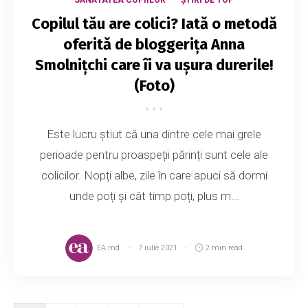
Copilul tău are colici? Iată o metodă
oferită de bloggerița Anna
Smolnițchi care îi va ușura durerile!
(Foto)
Este lucru știut că una dintre cele mai grele
perioade pentru proaspeții părinți sunt cele ale
colicilor. Nopți albe, zile în care apuci să dormi
unde poți și cât timp poți, plus m...
EA.md
7 iulie 2021
2 min read