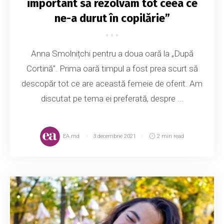
important să rezolvăm tot ceea ce
ne-a durut în copilărie”
Anna Smolnițchi pentru a doua oară la „După
Cortină”. Prima oară timpul a fost prea scurt să
descopăr tot ce are această femeie de oferit. Am
discutat pe tema ei preferată, despre ...
EA.md
3 decembrie 2021
2 min read