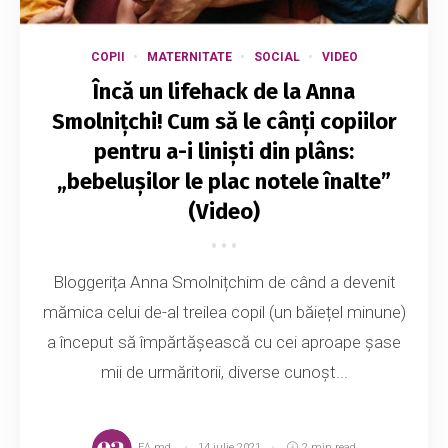
COPII
MATERNITATE
SOCIAL
VIDEO
Încă un lifehack de la Anna
Smolnițchi! Cum să le cânți copiilor
pentru a-i liniști din plâns:
„bebelușilor le plac notele înalte”
(Video)
Bloggerița Anna Smolnițchim de când a devenit
mămica celui de-al treilea copil (un băiețel minune)
a început să împărtășească cu cei aproape șase
mii de urmăritorii, diverse cunoșt...
EA.md
14 iulie 2021
2 min read