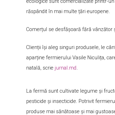
ecologice sunt comercializate printr-un
răspândit în mai multe țări europene.
Comerțul se desfășoară fără vânzător 
Clienții își aleg singuri produsele, le cân
aparține fermierului Vasile Niculița, ca
natală, scrie
jurnal.md
.
La fermă sunt cultivate legume și fructe
pesticide și insecticide. Potrivit fermie
produse mai sănătoase și mai gustoase.