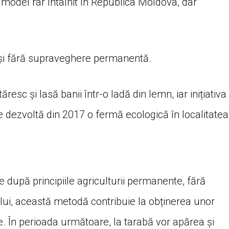
 model rar întâlnit în Republica Moldova, dar
și fără supraveghere permanentă.
tăresc și lasă banii într-o ladă din lemn, iar inițiativa
re dezvoltă din 2017 o fermă ecologică în localitatea
 după principiile agriculturii permanente, fără
rului, această metodă contribuie la obținerea unor
 În perioada următoare, la tarabă vor apărea și