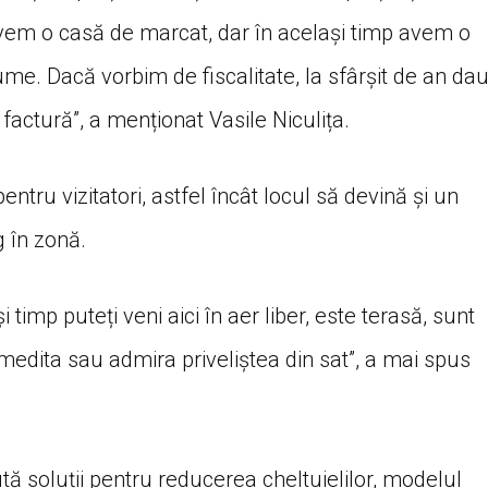
 avem o casă de marcat, dar în același timp avem o
me. Dacă vorbim de fiscalitate, la sfârșit de an da
factură”, a menționat Vasile Niculița.
tru vizitatori, astfel încât locul să devină și un
g în zonă.
timp puteți veni aici în aer liber, este terasă, sunt
edita sau admira priveliștea din sat”, a mai spus
ută soluții pentru reducerea cheltuielilor, modelul