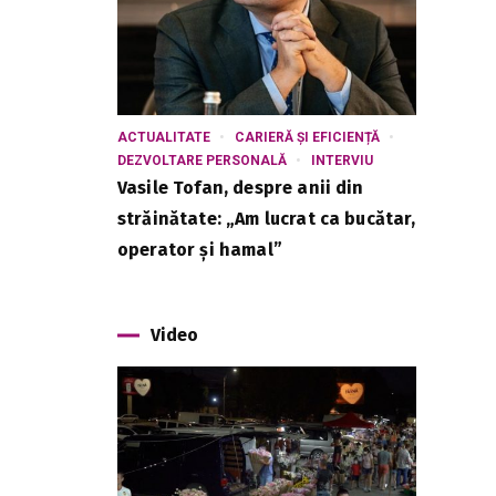
ACTUALITATE
CARIERĂ ȘI EFICIENȚĂ
DEZVOLTARE PERSONALĂ
INTERVIU
Vasile Tofan, despre anii din
străinătate: „Am lucrat ca bucătar,
operator și hamal”
Video