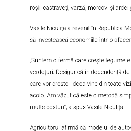
roșii, castraveți, varză, morcovi și ardei 
Vasile Niculița a revenit în Republica M
să investească economiile într-o afacere
„Suntem o fermă care crește legumel
verdețuri. Desigur că în dependență de
care vor crește. Ideea vine din toate viz
acolo. Am văzut că este o metodă simpl
multe costuri”, a spus Vasile Niculița.
Agricultorul afirmă că modelul de autose