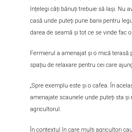
înțelegi câți bănuți trebuie să lași. Nu
casă unde puteți pune banii pentru legu
darea de seamă și tot ce se vinde fac o 
Fermierul a amenajat și o mică terasă pen
spațiu de relaxare pentru cei care ajun
„Spre exemplu este și o cafea. În același 
amenajate scaunele unde puteți sta și m
agricultorul.
În contextul în care mulți agricultori ca