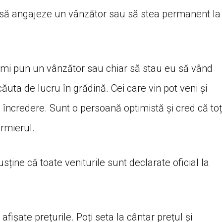
 să angajeze un vânzător sau să stea permanent la
ă-mi pun un vânzător sau chiar să stau eu să vând
ăuta de lucru în grădină. Cei care vin pot veni și
încredere. Sunt o persoană optimistă și cred că toț
rmierul.
sține că toate veniturile sunt declarate oficial la
fișate prețurile. Poți seta la cântar prețul și