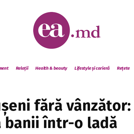
sment
Relații
Health & beauty
Lifestyle și carieră
Rețete
eni fără vânzător: c
 banii într-o ladă