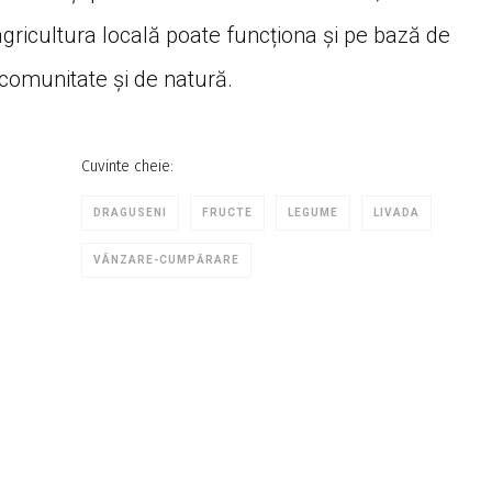
gricultura locală poate funcționa și pe bază de
comunitate și de natură.
Cuvinte cheie:
DRAGUSENI
FRUCTE
LEGUME
LIVADA
VÂNZARE-CUMPĂRARE