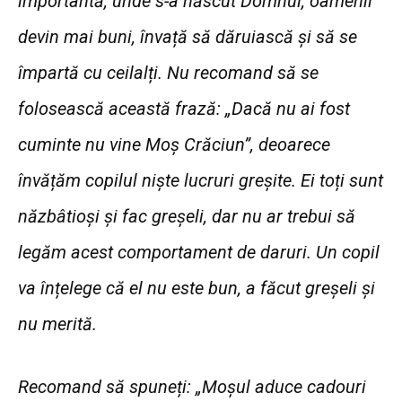
importantă, unde s-a născut Domnul, oamenii
devin mai buni, învață să dăruiască și să se
împartă cu ceilalți. Nu recomand să se
folosească această frază: „Dacă nu ai fost
cuminte nu vine Moș Crăciun”, deoarece
învățăm copilul niște lucruri greșite. Ei toți sunt
năzbâtioși și fac greșeli, dar nu ar trebui să
legăm acest comportament de daruri. Un copil
va înțelege că el nu este bun, a făcut greșeli și
nu merită.
Recomand să spuneți: „Moșul aduce cadouri