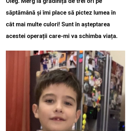
Oleg. Merg la grădiniță de trei ori pe
săptămână și îmi place să pictez lumea în
cât mai multe culori! Sunt în așteptarea
acestei operații care-mi va schimba viața.