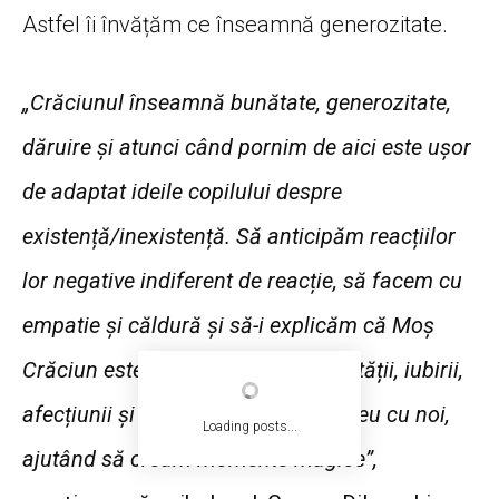
Astfel îi învățăm ce înseamnă generozitate.
„Crăciunul înseamnă bunătate, generozitate,
dăruire și atunci când pornim de aici este ușor
de adaptat ideile copilului despre
existență/inexistență. Să anticipăm reacțiilor
lor negative indiferent de reacție, să facem cu
empatie și căldură și să-i explicăm că Moș
Crăciun este un simbol al generozității, iubirii,
afecțiunii și spiritul lui poate fi mereu cu noi,
Loading posts...
ajutând să cream momente magice”,