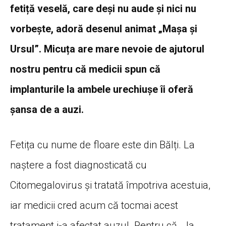
fetiță veselă, care deși nu aude și nici nu
vorbește, adoră desenul animat „Mașa și
Ursul”. Micuța are mare nevoie de ajutorul
nostru pentru că medicii spun că
implanturile la ambele urechiușe îi oferă
șansa de a auzi.
Fetița cu nume de floare este din Bălți. La
naștere a fost diagnosticată cu
Citomegalovirus și tratată împotriva acestuia,
iar medicii cred acum că tocmai acest
tratament i-a afectat auzul. Pentru că… la