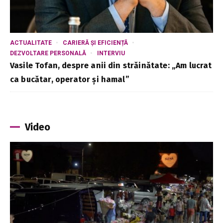
ACTUALITATE
CARIERĂ ȘI EFICIENȚĂ
DEZVOLTARE PERSONALĂ
INTERVIU
Vasile Tofan, despre anii din străinătate: „Am lucrat
ca bucătar, operator și hamal”
Video