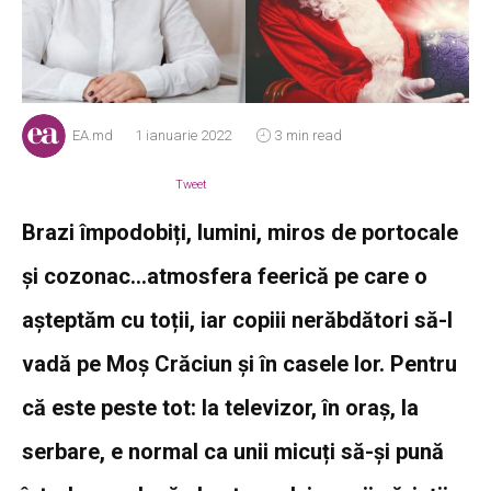
EA.md
1 ianuarie 2022
3 min read
Tweet
Brazi împodobiți, lumini, miros de portocale
și cozonac…atmosfera feerică pe care o
așteptăm cu toții, iar copiii nerăbdători să-l
vadă pe Moș Crăciun și în casele lor. Pentru
că este peste tot: la televizor, în oraș, la
serbare, e normal ca unii micuți să-și pună