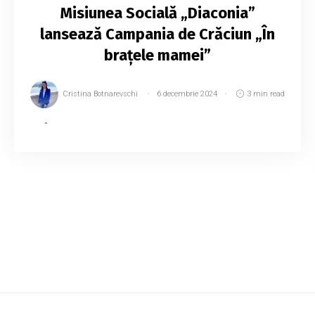
Misiunea Socială „Diaconia”
lansează Campania de Crăciun „În
brațele mamei”
Cristina Botnarevschi
6 decembrie 2024
3 min read
În pragul sărbătorilor de iarnă, când magia
Crăciunului ne aduce împreună, Diaconia
lansează Campania „În brațele mamei”.
Campania de Crăciun, devenită deja o tradiție,
aduce un m...