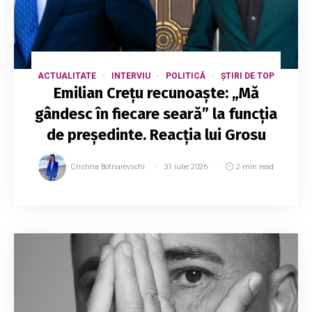
ACTUALITATE
INTERVIU
POLITICĂ
ȘTIRI DE TOP
Emilian Crețu recunoaște: „Mă
gândesc în fiecare seară” la funcția
de președinte. Reacția lui Grosu
Cristina Botnarevschi
31 iulie 2026
2 min read