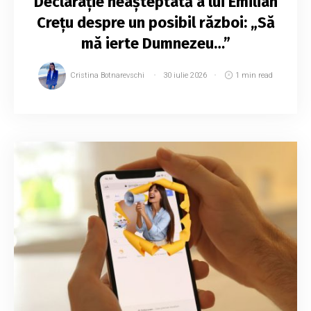
Declarație neașteptată a lui Emilian
Crețu despre un posibil război: „Să
mă ierte Dumnezeu…”
Cristina Botnarevschi
30 iulie 2026
1 min read