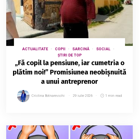
ACTUALITATE
COPII
SARCINĂ
SOCIAL
ȘTIRI DE TOP
„Fă copil la pensiune, iar cumetria o
plătim noi!” Promisiunea neobișnuită
a unui antreprenor
Cristina Botnarevschi
29 iulie 2026
1 min read