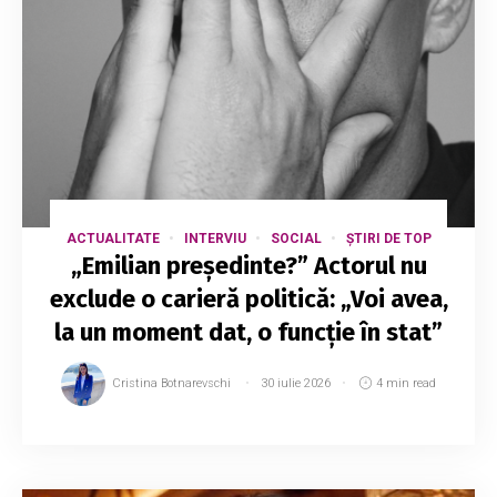
ACTUALITATE
INTERVIU
SOCIAL
ȘTIRI DE TOP
„Emilian președinte?” Actorul nu
exclude o carieră politică: „Voi avea,
la un moment dat, o funcție în stat”
Cristina Botnarevschi
30 iulie 2026
4 min read