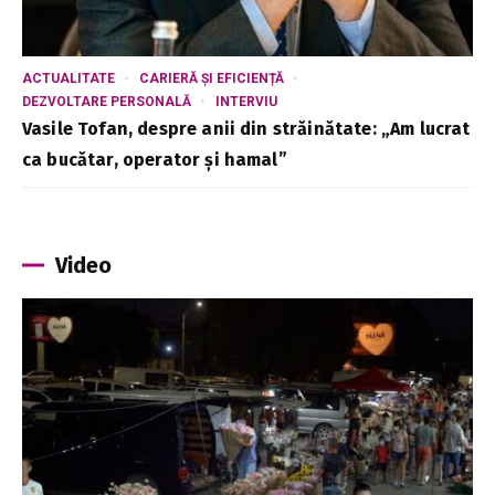
ACTUALITATE
CARIERĂ ȘI EFICIENȚĂ
DEZVOLTARE PERSONALĂ
INTERVIU
Vasile Tofan, despre anii din străinătate: „Am lucrat
ca bucătar, operator și hamal”
Video