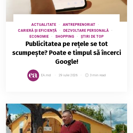
ACTUALITATE
ANTREPRENORIAT
CARIERĂ ȘI EFICIENȚĂ
DEZVOLTARE PERSONALĂ
ECONOMIE
SHOPPING
ȘTIRI DE TOP
Publicitatea pe rețele se tot
scumpește? Poate e timpul să încerci
Google!
EA.md
29 iulie 2026
3 min read