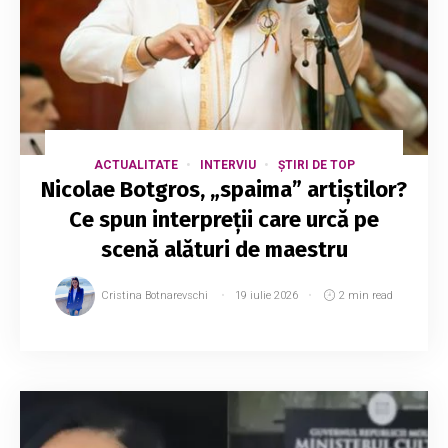
ACTUALITATE
INTERVIU
ȘTIRI DE TOP
Nicolae Botgros, „spaima” artiștilor?
Ce spun interpreții care urcă pe
scenă alături de maestru
Cristina Botnarevschi
19 iulie 2026
2 min read