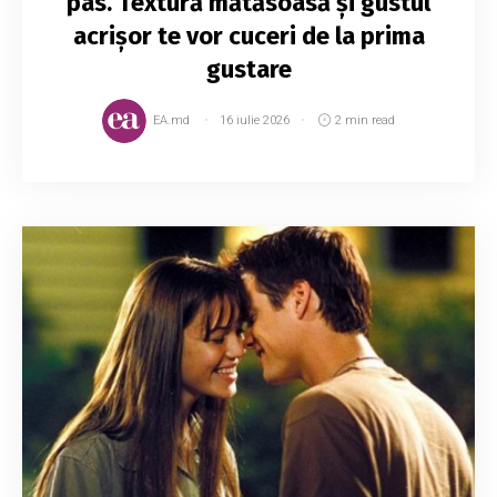
pas. Textură mătăsoasă și gustul
acrișor te vor cuceri de la prima
gustare
EA.md
16 iulie 2026
2 min read