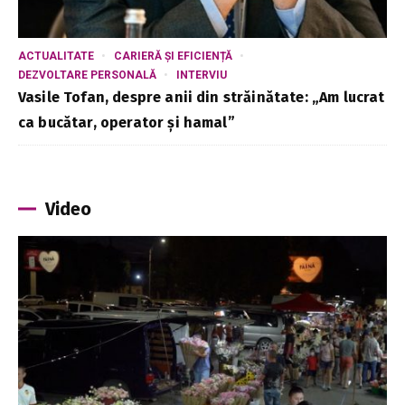
ACTUALITATE
CARIERĂ ȘI EFICIENȚĂ
DEZVOLTARE PERSONALĂ
INTERVIU
Vasile Tofan, despre anii din străinătate: „Am lucrat
ca bucătar, operator și hamal”
Video