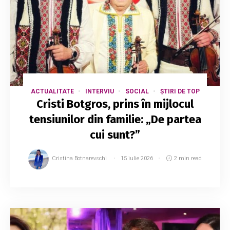
ACTUALITATE
INTERVIU
SOCIAL
ȘTIRI DE TOP
Cristi Botgros, prins în mijlocul
tensiunilor din familie: „De partea
cui sunt?”
Cristina Botnarevschi
15 iulie 2026
2 min read