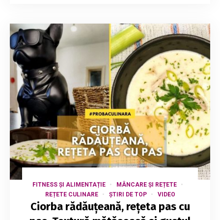
FITNESS ȘI ALIMENTAȚIE
MÂNCARE ȘI REȚETE
REȚETE CULINARE
ȘTIRI DE TOP
VIDEO
Ciorba rădăuțeană, rețeta pas cu