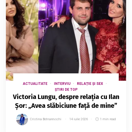
ACTUALITATE
INTERVIU
RELAȚIE ȘI SEX
ȘTIRI DE TOP
Victoria Lungu, despre relația cu Ilan
Șor: „Avea slăbiciune față de mine”
Cristina Botnarevschi
14 iulie 2026
1 min read