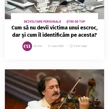
DEZVOLTARE PERSONALĂ
ȘTIRI DE TOP
Cum să nu devii victima unui escroc,
dar și cum îl identificăm pe acesta?
EA.md
21 iulie 2026
3 min read