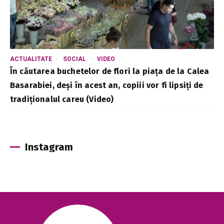
ACTUALITATE
SOCIAL
VIDEO
În căutarea buchetelor de flori la piața de la Calea
Basarabiei, deși în acest an, copiii vor fi lipsiți de
tradiționalul careu (Video)
Instagram