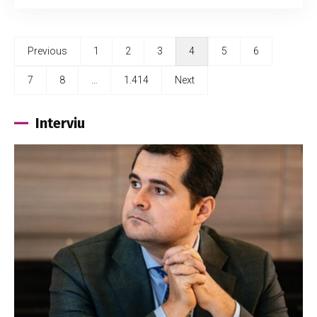
Previous
1
2
3
4
5
6
7
8
…
1.414
Next
Interviu