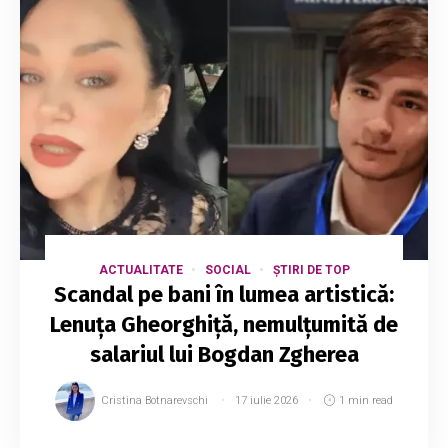
ACTUALITATE
SOCIAL
ȘTIRI DE TOP
Scandal pe bani în lumea artistică:
Lenuța Gheorghiță, nemulțumită de
salariul lui Bogdan Zgherea
Cristina Botnarevschi
17 iulie 2026
1 min read