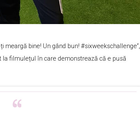
ă-ți meargă bine! Un gând bun! #sixweekschallenge”,
t la filmulețul în care demonstrează că e pusă