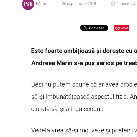
EA.md
26 septembrie 2018
1 min read
Save
Este foarte ambițioasă și dorește cu o
Andreea Marin s-a pus serios pe treabă 
Deși nu putem spune că ar avea problem
să-și îmbunătățească aspectul fizic. An
o ajută să-și atingă scopul.
Vedeta vrea să-și motiveze și prietenii 