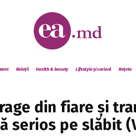
sment
Relații
Health & beauty
Lifestyle și carieră
Rețete
age din fiare și tra
 serios pe slăbit (