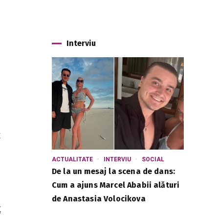
Interviu
ț
ACTUALITATE
INTERVIU
SOCIAL
De la un mesaj la scena de dans:
Cum a ajuns Marcel Ababii alături
de Anastasia Volocikova
ț