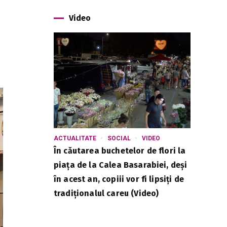
Video
ACTUALITATE
SOCIAL
VIDEO
În căutarea buchetelor de flori la
piața de la Calea Basarabiei, deși
în acest an, copiii vor fi lipsiți de
tradiționalul careu (Video)