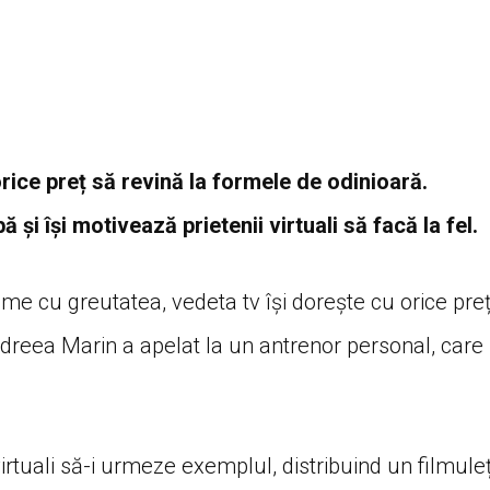
rice preț să revină la formele de odinioară.
și își motivează prietenii virtuali să facă la fel.
e cu greutatea, vedeta tv își dorește cu orice pre
dreea Marin a apelat la un antrenor personal, care
virtuali să-i urmeze exemplul, distribuind un filmule