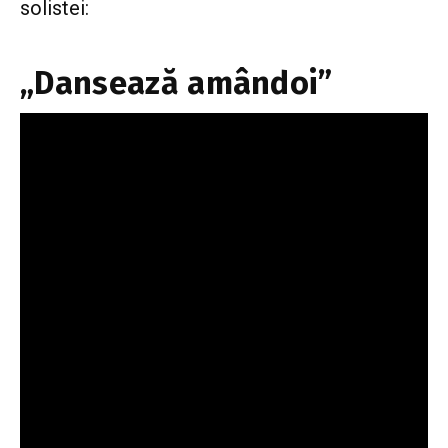
solistei:
„Dansează amândoi”