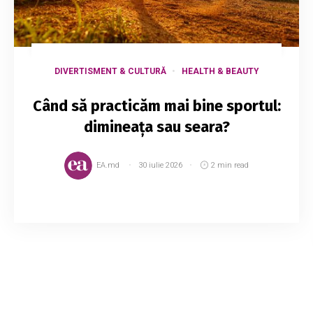
DIVERTISMENT & CULTURĂ
HEALTH & BEAUTY
Când să practicăm mai bine sportul:
dimineața sau seara?
EA.md
30 iulie 2026
2 min read
Sportul este viață. Din acest motiv, el trebuie
practicat de absolut oricine, indiferent dacă
acea persoană este un copil sau un bătrân. Se
recomandă să facem mișcare în fiecare zi...