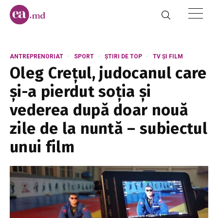
ANTREPRENORIAT
SPORT
ȘTIRI DE TOP
TV ȘI FILM
Oleg Crețul, judocanul care
și-a pierdut soția și
vederea după doar nouă
zile de la nuntă – subiectul
unui film