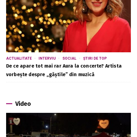
ACTUALITATE
INTERVIU
SOCIAL
ȘTIRI DE TOP
De ce apare tot mai rar Aura la concerte? Artista
vorbește despre „găștile” din muzică
Video