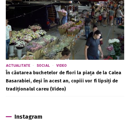
ACTUALITATE
SOCIAL
VIDEO
În căutarea buchetelor de flori la piața de la Calea
Basarabiei, deși în acest an, copiii vor fi lipsiți de
tradiționalul careu (Video)
Instagram