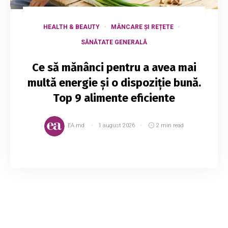
HEALTH & BEAUTY
MÂNCARE ȘI REȚETE
SĂNĂTATE GENERALĂ
Ce să mănânci pentru a avea mai
multă energie și o dispoziție bună.
Top 9 alimente eficiente
EA.md
1 august 2026
2 min read
Micul dejun, precum și prânzul și cina, sunt
mese de bază ale zilei. Dacă este sănătos,
complet și echilibrat, îți permite să lupți
împotriva poftei de mâncare și să-ți încarci bat...