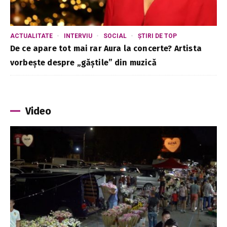
ACTUALITATE
INTERVIU
SOCIAL
ȘTIRI DE TOP
De ce apare tot mai rar Aura la concerte? Artista
vorbește despre „găștile” din muzică
Video