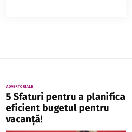
Vorbitul în somn, o tulburare care face oamenii
să strige, să vorbească sau să producă un
limbaj incoerent în timpul somnului, poate fi o
manifestare inofensivă, dar poate fi asoci...
ADVERTORIALE
5 Sfaturi pentru a planifica
eficient bugetul pentru
vacanță!