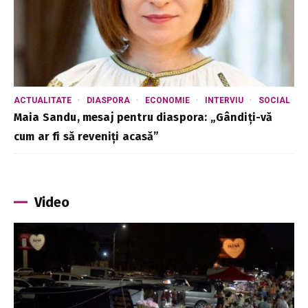
ACTUALITATE
DIASPORA
ECONOMIE
INTERVIU
SOCIAL
Maia Sandu, mesaj pentru diaspora: „Gândiți-vă
cum ar fi să reveniți acasă”
Video