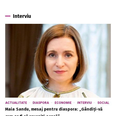
Interviu
ACTUALITATE
DIASPORA
ECONOMIE
INTERVIU
SOCIAL
Maia Sandu, mesaj pentru diaspora: „Gândiți-vă