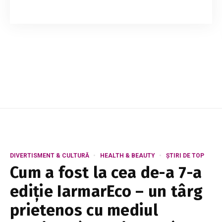
Cafeaua este una dintre cele mai populare
băuturi din lume, iar mulțumită antioxidanților și
nutrienților din compoziție, este și sănătoasă.
Studiile arată că cei care consumă f...
DIVERTISMENT & CULTURĂ
HEALTH & BEAUTY
ȘTIRI DE TOP
Cum a fost la cea de-a 7-a
ediție IarmarEco – un târg
prietenos cu mediul