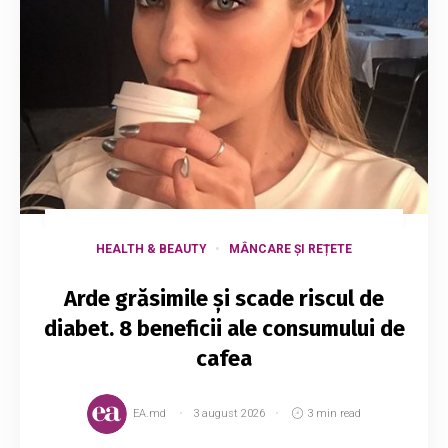
HEALTH & BEAUTY
MÂNCARE ȘI REȚETE
Arde grăsimile și scade riscul de
diabet. 8 beneficii ale consumului de
cafea
EA.md
3 august 2026
3 min read