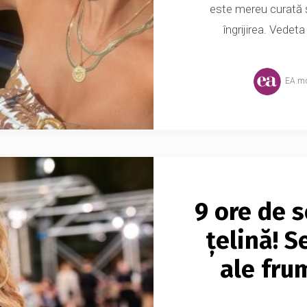
este mereu curată ș
îngrijirea. Vedeta
EA.m
9 ore de 
țelină! S
ale fru