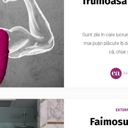
frumoasă 
Sunt zile în care lucru
mai puțin plăcute îți 
că, chiar 
EA
EXTER
Faimosu