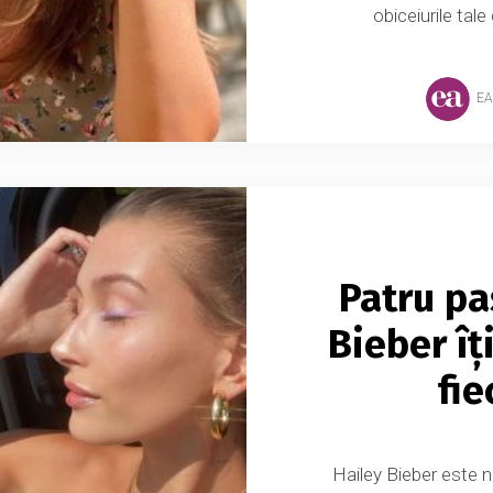
obiceiurile tale
EA
Patru pa
Bieber îț
fie
Hailey Bieber este n