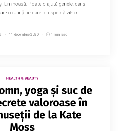
i luminoasă. Poate o ajută genele, dar și
 are o rutină pe care o respectă zilnic...
d
11 decembrie 2020
1 min read
HEALTH & BEAUTY
somn, yoga și suc de
ecrete valoroase în
museții de la Kate
Moss