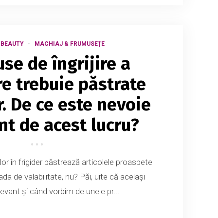
 BEAUTY
MACHIAJ & FRUMUSEȚE
se de îngrijire a
are trebuie păstrate
r. De ce este nevoie
ont de acest lucru?
r în frigider păstrează articolele proaspete
da de valabilitate, nu? Păi, uite că același
levant și când vorbim de unele pr...