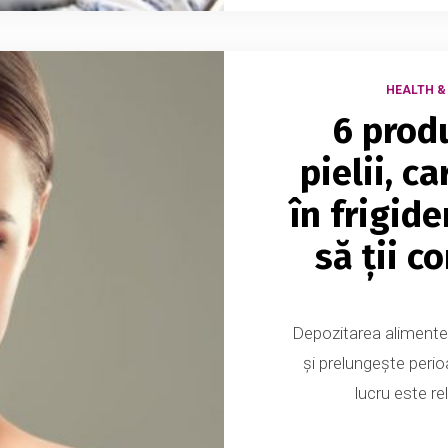
HEALTH &
6 produ
pielii, c
în frigide
să ții c
Depozitarea alimentelo
și prelungește perioa
lucru este re