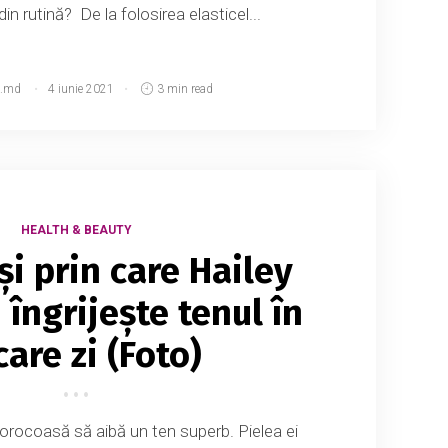
 din rutină? De la folosirea elasticel...
.md
4 iunie 2021
3 min read
HEALTH & BEAUTY
și prin care Hailey
i îngrijește tenul în
care zi (Foto)
orocoasă să aibă un ten superb. Pielea ei