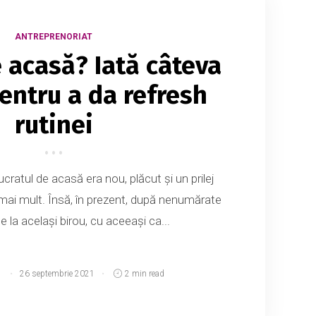
ANTREPRENORIAT
e acasă? Iată câteva
pentru a da refresh
rutinei
ucratul de acasă era nou, plăcut și un prilej
 mai mult. Însă, în prezent, după nenumărate
e la același birou, cu aceeași ca...
d
26 septembrie 2021
2 min read