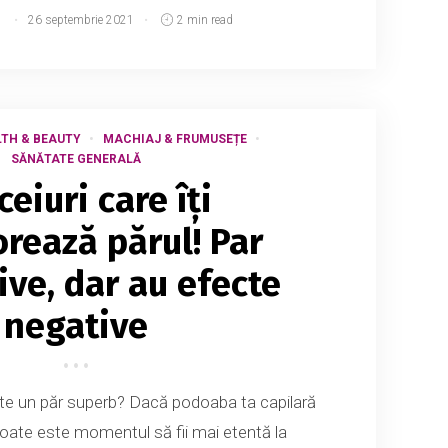
d
26 septembrie 2021
2 min read
TH & BEAUTY
MACHIAJ & FRUMUSEȚE
SĂNĂTATE GENERALĂ
ceiuri care îți
orează părul! Par
ive, dar au efecte
negative
ște un păr superb? Dacă podoaba ta capilară
oate este momentul să fii mai etentă la