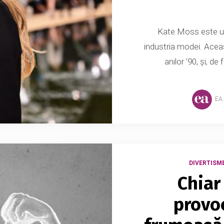
Kate Moss este un
industria modei. Aceas
anilor '90, și, de
EA
DIVERTISM
Chiar 
provo