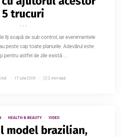
cu ajutorul acestor
5 trucuri
rile îți scapă de sub control, iar evenimentele
dau peste cap toate planurile. Adevărul este
și pentru astfel de zile există ...
.md
17 iulie 2019
2 min read
N
HEALTH & BEAUTY
VIDEO
l model brazilian,