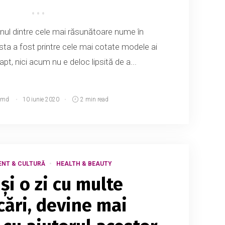
ul dintre cele mai răsunătoare nume în
ta a fost printre cele mai cotate modele ai
 fapt, nici acum nu e deloc lipsită de a...
.md
10 iunie 2020
2 min read
ENT & CULTURĂ
HEALTH & BEAUTY
și o zi cu multe
cări, devine mai