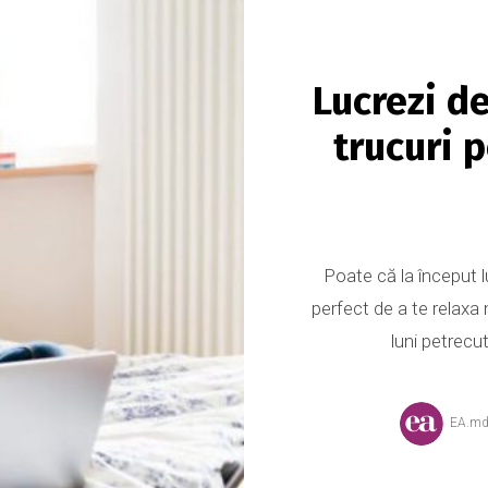
Lucrezi d
trucuri 
Poate că la început l
perfect de a te relaxa
luni petrecut
EA.m