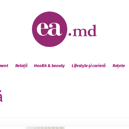
sment
Relații
Health & beauty
Lifestyle și carieră
Rețete
ă