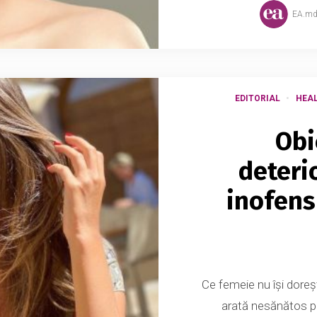
EA.m
EDITORIAL
HEAL
Obi
deteri
inofens
Ce femeie nu își dore
arată nesănătos p