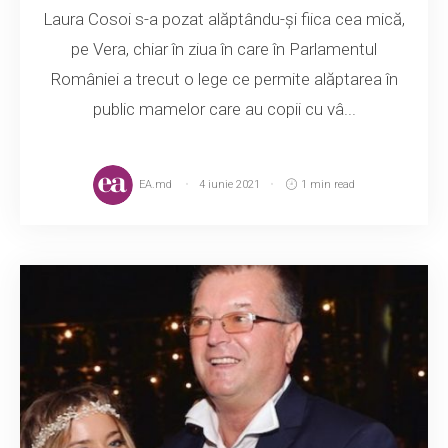
Laura Cosoi s-a pozat alăptându-și fiica cea mică,
pe Vera, chiar în ziua în care în Parlamentul
României a trecut o lege ce permite alăptarea în
public mamelor care au copii cu vâ...
EA.md
4 iunie 2021
1 min read