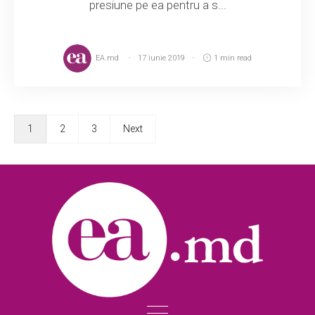
presiune pe ea pentru a s...
EA.md
17 iunie 2019
1 min read
1
2
3
Next