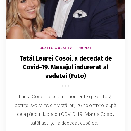
HEALTH & BEAUTY
SOCIAL
Tatăl Laurei Cosoi, a decedat de
Covid-19. Mesajul îndurerat al
vedetei (Foto)
Laura Cosoi trece prin momente grele. Tatăl
actriței s-a stins din viață ieri, 26 noiembrie, după
ce a pierdut lupta cu COVID-19. Marius Cosoi,
tatăl actriței, a decedat după ce...