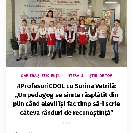
CARIERĂ ȘI EFICIENȚĂ
INTERVIU
ȘTIRI DE TOP
#ProfesoriCOOL cu Sorina Vetrilă:
„Un pedagog se simte răsplătit din
plin când elevii își fac timp să-i scrie
câteva rânduri de recunoștință”