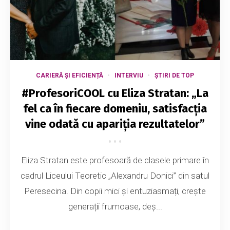
CARIERĂ ȘI EFICIENȚĂ
INTERVIU
ȘTIRI DE TOP
#ProfesoriCOOL cu Eliza Stratan: „La
fel ca în fiecare domeniu, satisfacția
vine odată cu apariția rezultatelor”
Eliza Stratan este profesoară de clasele primare în
cadrul Liceului Teoretic „Alexandru Donici” din satul
Peresecina. Din copii mici și entuziasmați, crește
generații frumoase, deș...