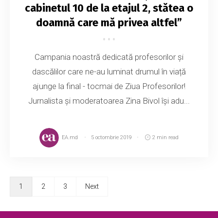
cabinetul 10 de la etajul 2, stătea o
doamnă care mă privea altfel”
Campania noastră dedicată profesorilor și
dascălilor care ne-au luminat drumul în viață
ajunge la final - tocmai de Ziua Profesorilor!
Jurnalista și moderatoarea Zina Bivol își adu...
EA.md
5 octombrie 2019
2 min read
1
2
3
Next