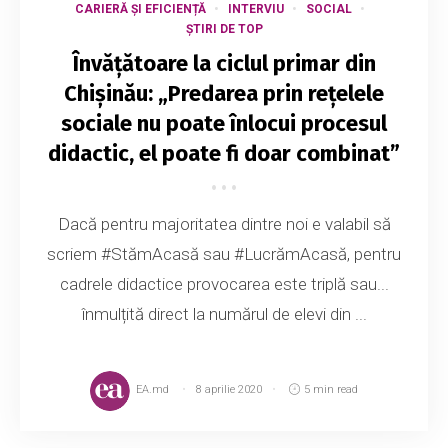
CARIERĂ ȘI EFICIENȚĂ
INTERVIU
SOCIAL
ȘTIRI DE TOP
Învățătoare la ciclul primar din
Chișinău: „Predarea prin rețelele
sociale nu poate înlocui procesul
didactic, el poate fi doar combinat”
Dacă pentru majoritatea dintre noi e valabil să
scriem #StămAcasă sau #LucrămAcasă, pentru
cadrele didactice provocarea este triplă sau...
înmulțită direct la numărul de elevi din ...
EA.md
8 aprilie 2020
5 min read