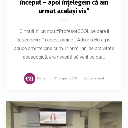
început – apoi înțelegem că am
urmat același vis”
O nouă zi, un nou #ProfesorCOOL pe care îl
descoperim în acest proiect. Adriana Bujag își
aduce aminte bine cum, în primii ani de activitate
pedagogică, era nevoită să verifice cai...
EA.md
21 august 2020
5 min read