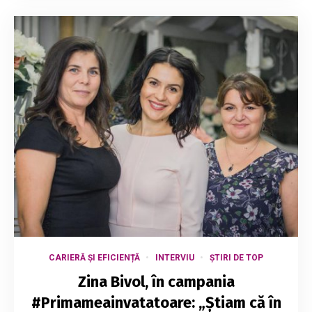
CARIERĂ ȘI EFICIENȚĂ
INTERVIU
ȘTIRI DE TOP
Zina Bivol, în campania
#Primameainvatatoare: „Știam că în