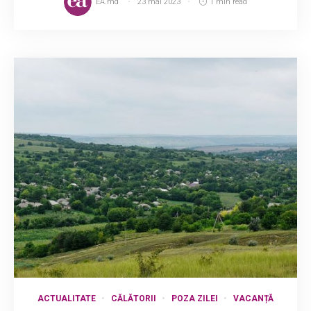
EA.md
23 mai 2023
1 min read
ACTUALITATE
CĂLĂTORII
POZA ZILEI
VACANȚĂ