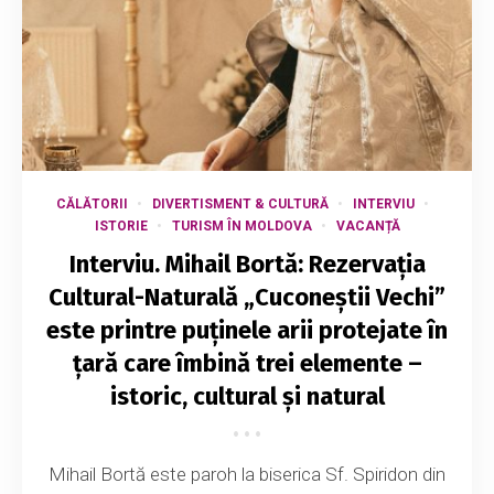
CĂLĂTORII
DIVERTISMENT & CULTURĂ
INTERVIU
ISTORIE
TURISM ÎN MOLDOVA
VACANȚĂ
Interviu. Mihail Bortă: Rezervația
Cultural-Naturală „Cuconeștii Vechi”
este printre puținele arii protejate în
țară care îmbină trei elemente –
istoric, cultural și natural
Mihail Bortă este paroh la biserica Sf. Spiridon din