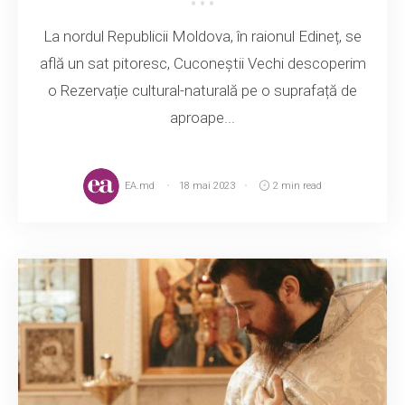
La nordul Republicii Moldova, în raionul Edineț, se
află un sat pitoresc, Cuconeștii Vechi descoperim
o Rezervație cultural-naturală pe o suprafață de
aproape...
EA.md
18 mai 2023
2 min read