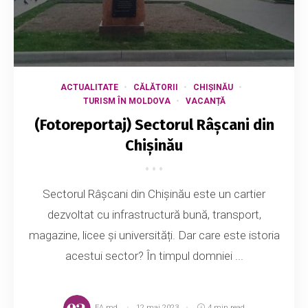
ACTUALITATE
CĂLĂTORII
CHIȘINĂU
TURISM ÎN MOLDOVA
VACANȚĂ
(Fotoreportaj) Sectorul Râșcani din
Chișinău
Sectorul Râșcani din Chișinău este un cartier
dezvoltat cu infrastructură bună, transport,
magazine, licee și universități. Dar care este istoria
acestui sector? În timpul domniei ...
EA.md
12 mai 2023
4 min read