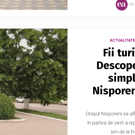
EA
ACTUALITATE
Fii tur
Descope
simpl
Nisporen
Orașul Nisporeni se af
în partea de vest a re
km de la fr