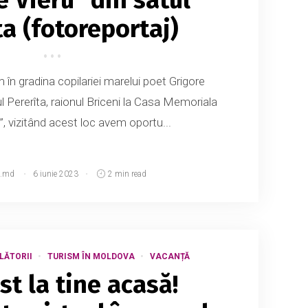
ta (fotoreportaj)
 în gradina copilariei marelui poet Grigore
l Pererîta, raionul Briceni la Casa Memoriala
”, vizitând acest loc avem oportu...
.md
6 iunie 2023
2 min read
LĂTORII
TURISM ÎN MOLDOVA
VACANȚĂ
ist la tine acasă!