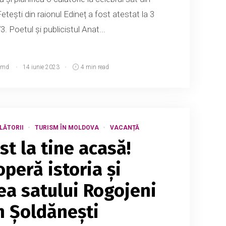
Fetești din raionul Edineț a fost atestat la 3
73. Poetul și publicistul Anat...
.md
14 iunie 2023
4 min read
LĂTORII
TURISM ÎN MOLDOVA
VACANȚĂ
ist la tine acasă!
peră istoria și
a satului Rogojeni
n Șoldănești