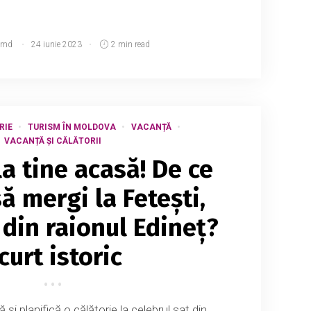
.md
24 iunie 2023
2 min read
RIE
TURISM ÎN MOLDOVA
VACANȚĂ
VACANȚĂ ȘI CĂLĂTORII
 la tine acasă! De ce
ă mergi la Fetești,
 din raionul Edineț?
curt istoric
să și planifică o călătorie la celebrul sat din