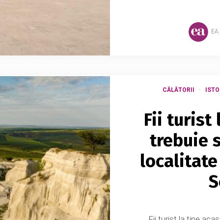
EA
CĂLĂTORII
ISTO
Fii turist
trebuie s
localitate
S
Fii turist la tine aca