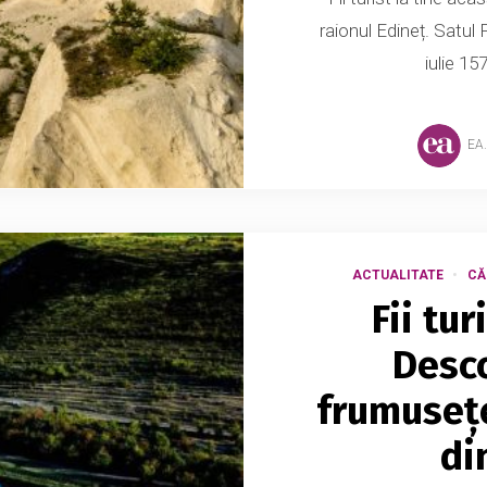
raionul Edineț. Satul 
iulie 15
EA
ACTUALITATE
CĂ
Fii tur
Desco
frumusețe
di