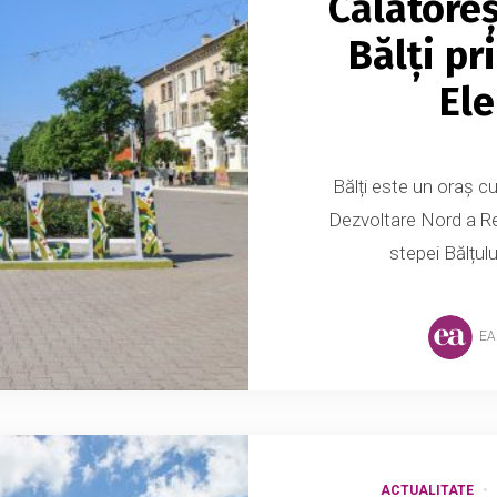
Călătoreș
Bălți pr
Ele
Bălți este un oraș cu
Dezvoltare Nord a Rep
stepei Bălțulu
EA
ACTUALITATE