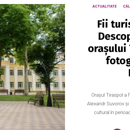
ACTUALITATE
CĂL
Fii turi
Desco
orașului 
foto
Orașul Tiraspol a 
Alexandr Suvorov și 
cultural în perioa