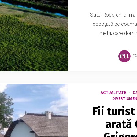
Satul Rogojeni din ra
cocoțată pe coama u
metri, care domin
EA
ACTUALITATE
CĂ
DIVERTISMEN
Fii turis
arată
„Grigor