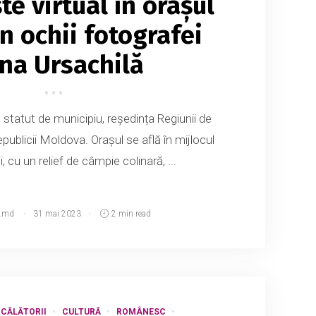
te virtual în orașul
in ochii fotografei
na Ursachilă
 statut de municipiu, reședința Regiunii de
ublicii Moldova. Orașul se află în mijlocul
i, cu un relief de câmpie colinară, ...
.md
31 mai 2023
2 min read
CĂLĂTORII
CULTURĂ
ROMÂNESC