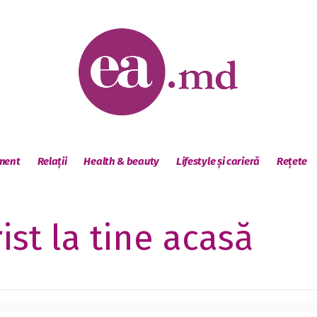
sment
Relații
Health & beauty
Lifestyle și carieră
Rețete
rist la tine acasă