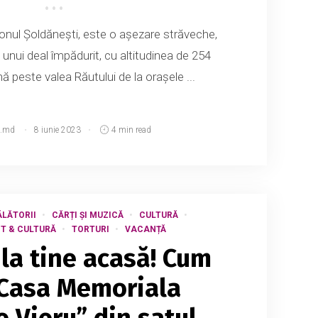
ionul Șoldănești, este o așezare străveche,
nui deal împădurit, cu altitudinea de 254
ă peste valea Răutului de la orașele ...
.md
8 iunie 2023
4 min read
LĂTORII
CĂRȚI ȘI MUZICĂ
CULTURĂ
T & CULTURĂ
TORTURI
VACANȚĂ
t la tine acasă! Cum
 Casa Memoriala
e Vieru” din satul