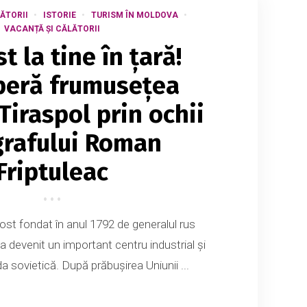
ĂTORII
ISTORIE
TURISM ÎN MOLDOVA
VACANȚĂ ȘI CĂLĂTORII
st la tine în țară!
peră frumusețea
Tiraspol prin ochii
grafului Roman
Friptuleac
fost fondat în anul 1792 de generalul rus
a devenit un important centru industrial și
da sovietică. După prăbușirea Uniunii ...