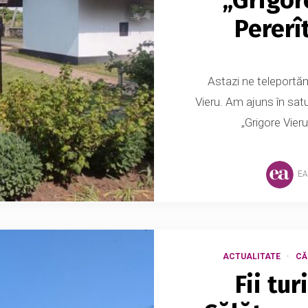
Pererî
Astazi ne teleportăm
Vieru. Am ajuns în satu
„Grigore Vieru
EA
ACTUALITATE
CĂ
Fii tur