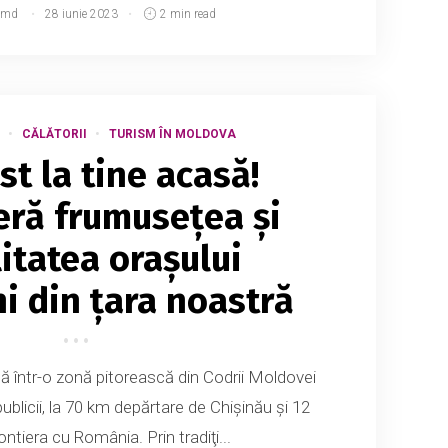
.md
28 iunie 2023
2 min read
CĂLĂTORII
TURISM ÎN MOLDOVA
ist la tine acasă!
ră frumusețea și
itatea orașului
i din țara noastră
lă într-o zonă pitorească din Codrii Moldovei
publicii, la 70 km depărtare de Chișinău și 12
ontiera cu România. Prin tradiţi...