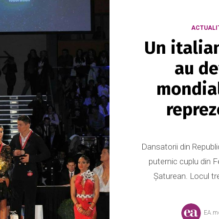
ACTUALI
Un italia
au de
mondial
repre
Dansatorii din Republ
puternic cuplu din 
Șaturean. Locul tr
EA.m