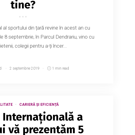
tine?
 al sportului din țară revine în acest an cu
de 8 septembrie, în Parcul Dendrariu, vino cu
ietenii, colegii pentru a-ți încer...
d
2 septembrie 2019
1 min read
LITATE
CARIERĂ ȘI EFICIENȚĂ
 Internațională a
i vă prezentăm 5