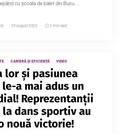
ncepând cu școala de balet din Bucu...
md
29 august 2020
2 min read
TE
CARIERĂ ȘI EFICIENȚĂ
VIDEO
a lor și pasiunea
le-a mai adus un
dial! Reprezentanții
 la dans sportiv au
o nouă victorie!