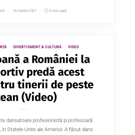
md
16 martie 2021
4 min read
ENȚĂ
DIVERTISMENT & CULTURĂ
VIDEO
ană a României la
ortiv predă acest
tru tinerii de peste
ean (Video)
te dansatoare profesionistă și profesoară
, în Statele Unite ale Americii. A făcut dans