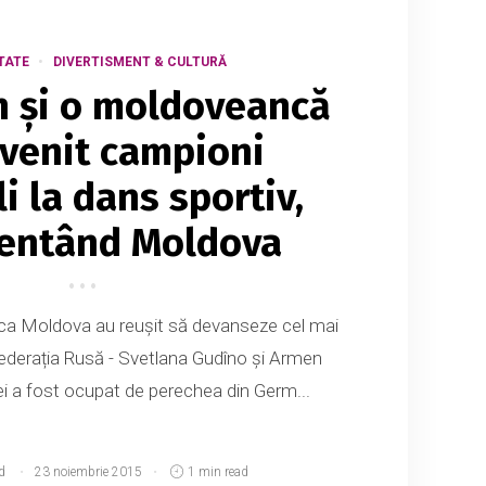
TATE
DIVERTISMENT & CULTURĂ
n și o moldoveancă
venit campioni
i la dans sportiv,
zentând Moldova
ica Moldova au reușit să devanseze cel mai
Federația Rusă - Svetlana Gudîno și Armen
ei a fost ocupat de perechea din Germ...
d
23 noiembrie 2015
1 min read