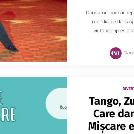
Dansatorii care au re
mondial de dans spo
victorie impresion
EA.m
DIVER
Tango, Z
Care dan
Mișcare e