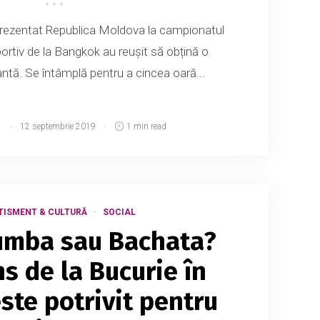
prezentat Republica Moldova la campionatul
rtiv de la Bangkok au reușit să obțină o
antă. Se întâmplă pentru a cincea oară...
d
12 septembrie 2019
1 min read
TISMENT & CULTURĂ
SOCIAL
umba sau Bachata?
s de la Bucurie în
ste potrivit pentru