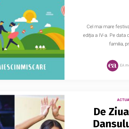
Cel mai mare festival
ediția a IV-a. Pe data 
familia, pr
EA.m
ACTUA
De Ziua
Dansulu