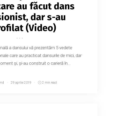
are au făcut dans
ionist, dar s-au
ofilat (Video)
onală a dansului vă prezentăm 5 vedete
nale care au practicat dansurile de mici, dar
oment și, și-au construit o carieră în...
.md
29 aprilie 2019
2 min read