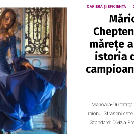
CARIERĂ ȘI EFICIENȚĂ
Mări
Cheptene
mărețe a
istoria 
campioan
Mărioara-Dumitrița
raionul Strășeni est
Standard: Divizia Pr