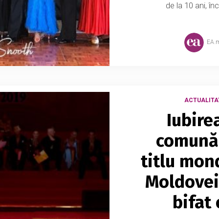
de la 10 ani, î
EA.
ACTUALITA
Iubire
comună 
titlu mon
Moldovei
bifat 