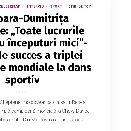
CELEBRITĂȚI
INTERVIU
SPORT
ȘTIRI DE TOP
oara-Dumitrița
: „Toate lucrurile
u începuturi mici”-
de succes a triplei
e mondiale la dans
sportiv
 Cheptene, moldoveanca din satul Recea,
e triplă campioană mondială la Show Dance
ofesională. Din Moldova a ajuns să locui...