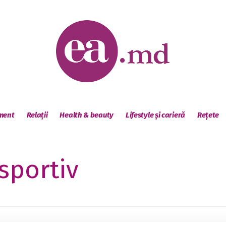
sment
Relații
Health & beauty
Lifestyle și carieră
Rețete
sportiv