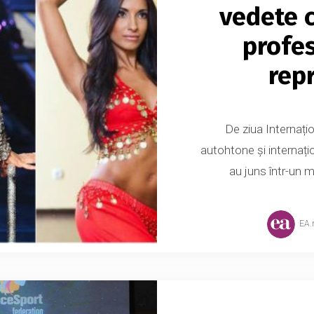
vedete c
profes
repr
De ziua Internați
autohtone și internațio
au juns într-un m
EA