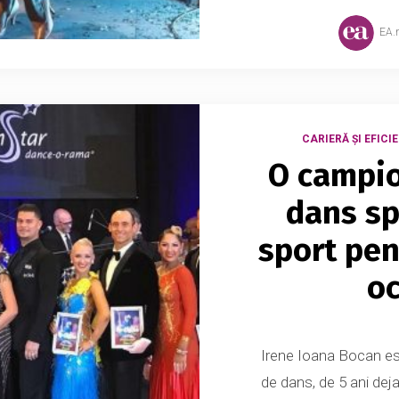
EA.
CARIERĂ ȘI EFICI
O campio
dans sp
sport pen
oc
Irene Ioana Bocan es
de dans, de 5 ani deja