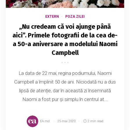
EXTERN
POZA ZILEI
„Nu credeam că voi ajunge până
aici”. Primele fotografii de la cea de-
a 50-a aniversare a modelului Naomi
Campbell
La data de 22 mai, regina podiumului, Naomi
Campbell a împlinit 50 de ani. Niciodată nu a dus
lipsă de atenție, dar în această zi însemnată
Naomi a fost pur și simplu în centrul at...
EA.md
25 mai 2020
2 min read