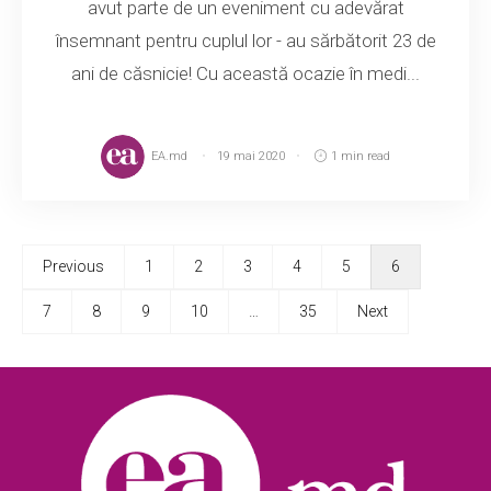
avut parte de un eveniment cu adevărat
însemnant pentru cuplul lor - au sărbătorit 23 de
ani de căsnicie! Cu această ocazie în medi...
EA.md
19 mai 2020
1 min read
Previous
1
2
3
4
5
6
7
8
9
10
…
35
Next