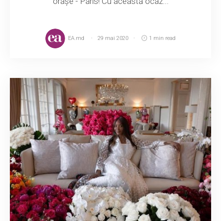
orașe - Paris! Cu această ocaz...
EA.md
29 mai 2020
1 min read