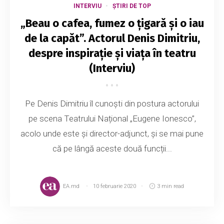
INTERVIU
ȘTIRI DE TOP
„Beau o cafea, fumez o ţigară şi o iau
de la capăt”. Actorul Denis Dimitriu,
despre inspirație și viața în teatru
(Interviu)
Pe Denis Dimitriu îl cunoști din postura actorului
pe scena Teatrului Național „Eugene Ionesco”,
acolo unde este și director-adjunct, și se mai pune
că pe lângă aceste două funcții...
EA.md
10 februarie 2020
3 min read