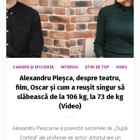
CARIERĂ ȘI EFICIENȚĂ
INTERVIU
ȘTIRI DE TOP
VIDEO
Alexandru Pleșca, despre teatru,
film, Oscar și cum a reușit singur să
slăbească de la 106 kg, la 73 de kg
(Video)
Alexandru Pleșca ne-a povestit secretele de „După
Cortină” ale profesiei de actor. Artistul are un