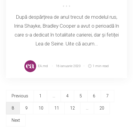
După despărțirea de anul trecut de modelul rus,
Irina Shayke, Bradley Cooper a avut o perioadă în
care s-a dedicat în totalitate carierei, dar și fetiței
Lea de Seine. Uite că acum...
EA.md
16 ianuarie 2020
1 min read
Previous
1
…
4
5
6
7
8
9
10
11
12
…
20
Next