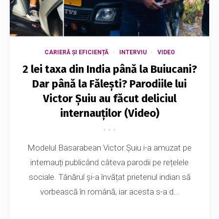
CARIERĂ ȘI EFICIENȚĂ
INTERVIU
VIDEO
2 lei taxa din India până la Buiucani?
Dar până la Fălești? Parodiile lui
Victor Șuiu au făcut deliciul
internauților (Video)
Modelul Basarabean Victor Șuiu i-a amuzat pe
internauți publicând câteva parodii pe rețelele
sociale. Tânărul și-a învățat prietenul indian să
vorbească în română, iar acesta s-a d...