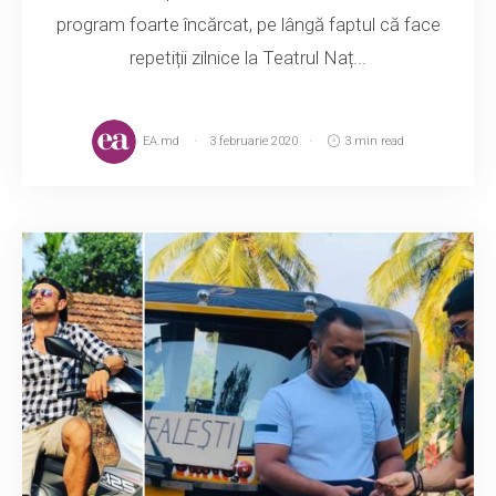
program foarte încărcat, pe lângă faptul că face
repetiții zilnice la Teatrul Naț...
EA.md
3 februarie 2020
3 min read