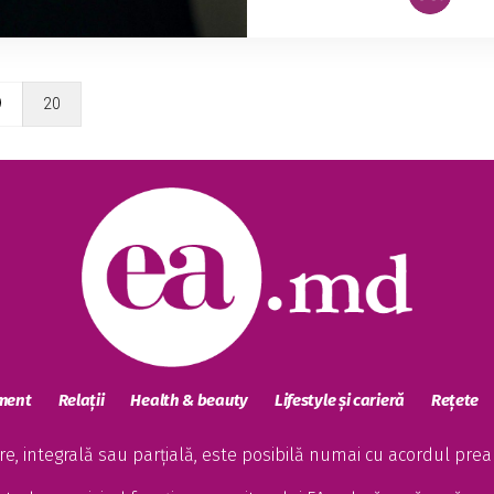
9
20
sment
Relații
Health & beauty
Lifestyle și carieră
Rețete
, integrală sau parțială, este posibilă numai cu acordul preala