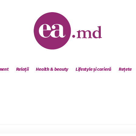
sment
Relații
Health & beauty
Lifestyle și carieră
Rețete