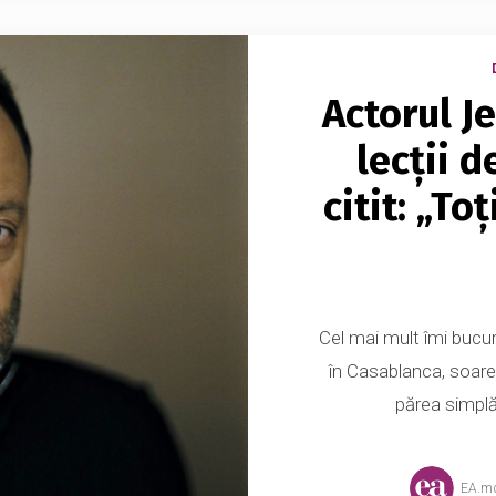
Actorul J
lecții 
citit: „To
Cel mai mult îmi bucură
în Casablanca, soarel
părea simplă
EA.m