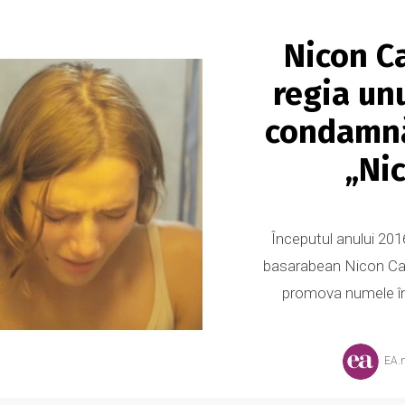
Nicon C
regia un
condamnă
„Nic
Începutul anului 201
basarabean Nicon Car
promova numele în 
EA.