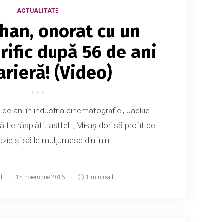
ACTUALITATE
Chan, onorat cu un
rific după 56 de ani
arieră! (Video)
de ani în industria cinematografiei, Jackie
 fie răsplătit astfel: „Mi-aș dori să profit de
zie și să le mulțumesc din inim...
d
15 noiembrie 2016
1 min read