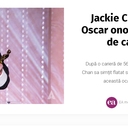
Jackie 
Oscar ono
de c
După o carieră de 56 
Chan sa simțit flatat să
această oca
EA.m