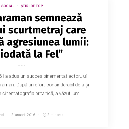
SOCIAL
ȘTIRI DE TOP
araman semnează
ui scurtmetraj care
 agresiunea lumii:
iodată la Fel”
6 i-a adus un succes binemeritat actorului
aman. După un efort consinderabil de a-și
cinematografia britanică, a văzut lum...
md
2 ianuarie 2016
2 min read