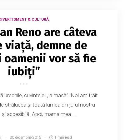
DIVERTISMENT & CULTURĂ
ean Reno are câteva
de viață, demne de
ți oamenii vor să fie
iubiți”
 urechile, cuvintele: „la masă”. Noi am trăit
e strălucea și toată lumea din jurul nostru
 și accesibilă. Apoi, mama mea ...
d
30 decembrie 2015
1 min read