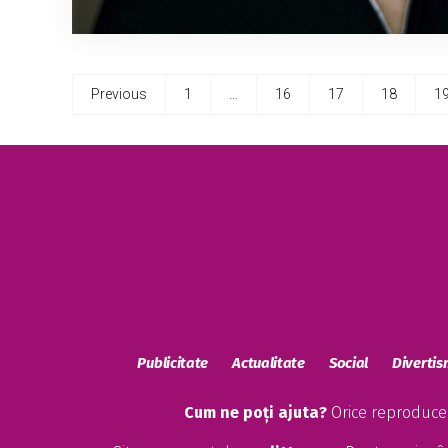
Previous
1
…
16
17
18
1
Publicitate
Actualitate
Social
Diverti
Cum ne poți ajuta?
Orice reproducere