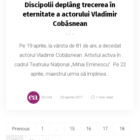
Discipolii deplâng trecerea în
eternitate a actorului Vladimir
Cobăsnean
Pe 19 aprilie, la vârsta de 81 de ani, a decedat
actorul Vladimir Cobăsnean. Artistul activa în
cadrul Teatrului Național „Mihai Eminescu”. Pe 22
aprilie, maestrul urma să împlinea...
EA.md
20 aprilie 2017
1 min read
Previous
1
…
15
16
17
18