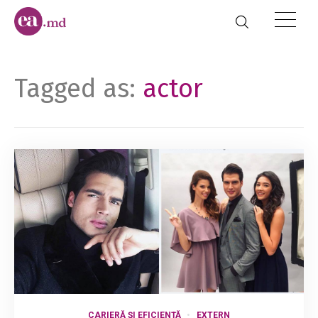
Tagged as:
actor
CARIERĂ ȘI EFICIENȚĂ
EXTERN