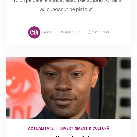
roluri pe care le-a jucat alături de soția lui. Chiar s-
au cunoscut pe platouril...
EA.md
19 iulie 2017
2 min read
ACTUALITATE
DIVERTISMENT & CULTURĂ