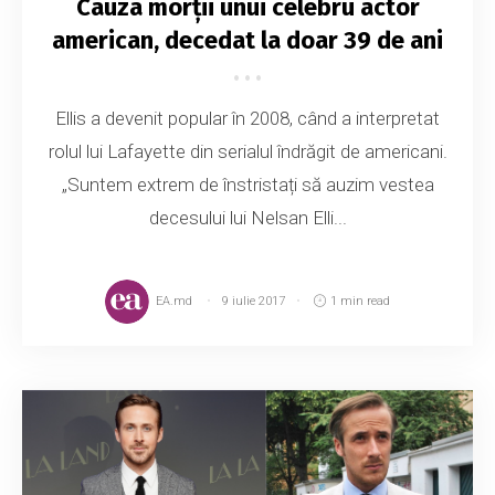
Cauza morții unui celebru actor
american, decedat la doar 39 de ani
Ellis a devenit popular în 2008, când a interpretat
rolul lui Lafayette din serialul îndrăgit de americani.
„Suntem extrem de înstristați să auzim vestea
decesului lui Nelsan Elli...
EA.md
9 iulie 2017
1 min read