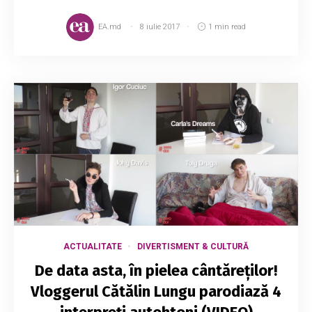
EA.md
8 iulie 2017
1 min read
ACTUALITATE
DIVERTISMENT & CULTURĂ
De data asta, în pielea cântăreților!
Vloggerul Cătălin Lungu parodiază 4