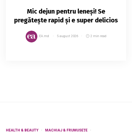
Mic dejun pentru leneși! Se
pregătește rapid și e super delicios
EA.md
5 august 2026
2 min read
1.Hrișcă fiartă cu fructe Pe lângă faptul că este
o gustare sănătoasă și ușor de făcut, aceasta
poate arăta surprinzător de bine în farfurie,
exact ca în imaginea de mai jos. ...
HEALTH & BEAUTY
MACHIAJ & FRUMUSEȚE