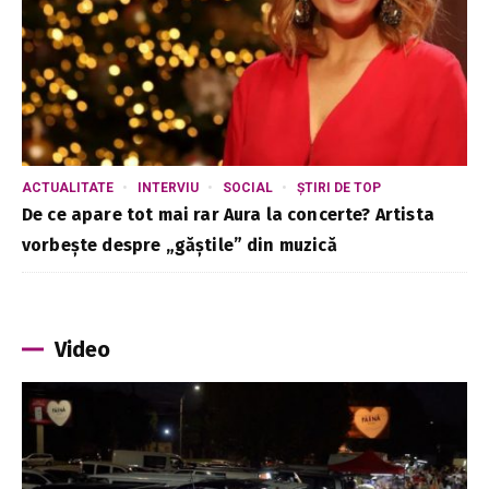
ACTUALITATE
INTERVIU
SOCIAL
ȘTIRI DE TOP
De ce apare tot mai rar Aura la concerte? Artista
vorbește despre „găștile” din muzică
Video