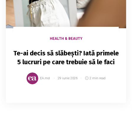
HEALTH & BEAUTY
Te-ai decis să slăbești? Iată primele
5 lucruri pe care trebuie să le faci
EA.md
29 iunie 2026
2 min read
Fie că vrei să dai jos 2-3 kg sau mult mai multe,
este extrem de important să te gândești foarte
bine înainte de a alege cura de slăbire pe care o
vei urma, și asta pentru că o die...