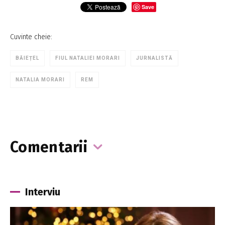
Save
Cuvinte cheie:
BĂIEȚEL
FIUL NATALIEI MORARI
JURNALISTĂ
NATALIA MORARI
REM
Comentarii
Interviu