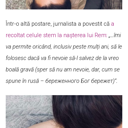
Într-o altă postare, jurnalista a povestit că
a
recoltat celule stem la nașterea lui Rem:
„
…îmi
va permite oricând, inclusiv peste mulți ani, să le
folosesc dacă va fi nevoie să-l salvez de la vreo
boală gravă (sper să nu am nevoie, dar, cum se
spune în rusă – береженного Бог бережет)”.