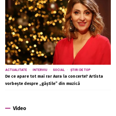
ACTUALITATE
INTERVIU
SOCIAL
ȘTIRI DE TOP
De ce apare tot mai rar Aura la concerte? Artista
vorbește despre „găștile” din muzică
Video