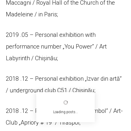
Maccagni / Royal Hall of the Church of the
Madeleine / in Paris;
2019 .05 – Personal exhibition with
performance number „You Power” / Art
Labyrinth / Chișinău;
2018 .12 – Personal exhibition „Izvar din artă”
/ underground club C51 / Chişinău;
2018 .12 – Personal exhibition „Symbol” / Art-
Loading posts...
Club „Apriory # 19” / Tiraspol;