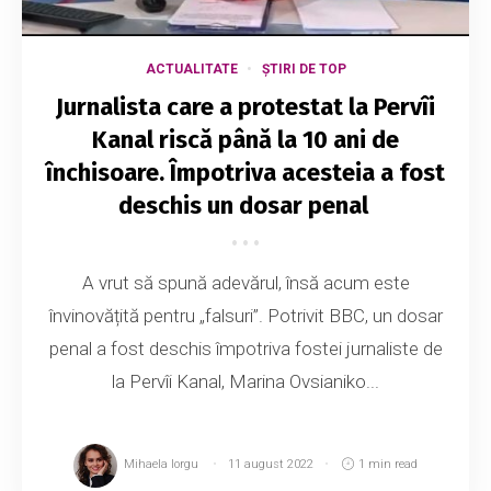
ACTUALITATE
ȘTIRI DE TOP
Jurnalista care a protestat la Pervîi
Kanal riscă până la 10 ani de
închisoare. Împotriva acesteia a fost
deschis un dosar penal
A vrut să spună adevărul, însă acum este
învinovățită pentru „falsuri”. Potrivit BBC, un dosar
penal a fost deschis împotriva fostei jurnaliste de
la Pervîi Kanal, Marina Ovsianiko...
Mihaela Iorgu
11 august 2022
1 min read