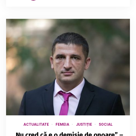
ACTUALITATE
FEMEIA
JUSTIȚIE
SOCIAL
„Nu cred că e o demisie de onoare” –