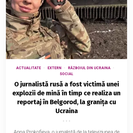
ACTUALITATE
EXTERN
RĂZBOIUL DIN UCRAINA
SOCIAL
O jurnalistă rusă a fost victimă unei
explozii de mină în timp ce realiza un
reportaj în Belgorod, la granița cu
Ucraina
Anna Prokofieva, o jurnalistă de la televiziunea de