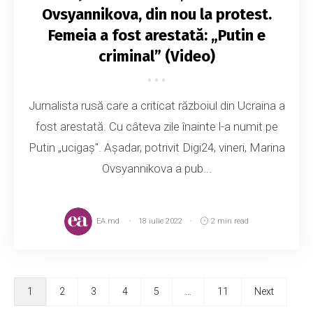
Ovsyannikova, din nou la protest.
Femeia a fost arestată: „Putin e
criminal” (Video)
Jurnalista rusă care a criticat războiul din Ucraina a
fost arestată. Cu câteva zile înainte l-a numit pe
Putin „ucigaş". Așadar, potrivit Digi24, vineri, Marina
Ovsyannikova a pub...
EA.md
18 iulie 2022
2 min read
1
2
3
4
5
…
11
Next