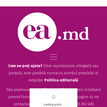
Cum ne poți ajuta?
Orice reproducere, integrală sau
parțială, este posibilă numai cu acordul prealabil al
redacției.
Politica editorială
.
Site promovat de
seolitte.com
. Pentru orice întrebare
privind funcționarea site-ului EA.md, vă rugăm să ne
contactați la
sales@ea.md
sau +373 78 262 400
Loading posts...