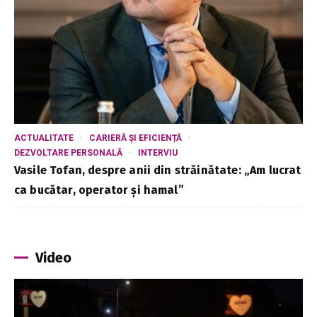
ACTUALITATE
CARIERĂ ȘI EFICIENȚĂ
DEZVOLTARE PERSONALĂ
INTERVIU
Vasile Tofan, despre anii din străinătate: „Am lucrat
ca bucătar, operator și hamal”
Video