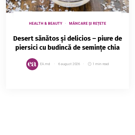
HEALTH & BEAUTY
MÂNCARE ȘI REȚETE
Desert sănătos și delicios – piure de
piersici cu budincă de semințe chia
EA.md
6 august 2026
1 min read
Fie că este micul dejun sau o gustare, acest
piure de piersici cu budincă de chia este ideal.
Gustos, plin de fructe, sățios și foarte sănătos.
Încearcă și tu acest desert și spune...