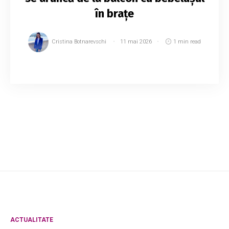
în brațe
Cristina Botnarevschi
11 mai 2026
1 min read
O femeie de 27 de ani din Tiraspol, aflată în
stare de ebrietate, cu fiul său de o lună și
jumătate în brațe, a ieșit pe balconul de la etajul
trei și a amenințat că se va arunca, ...
ACTUALITATE