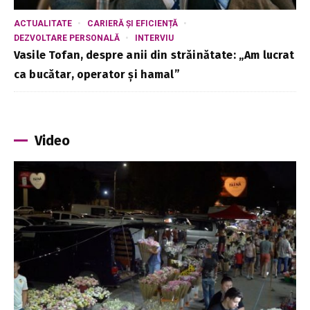
ACTUALITATE
CARIERĂ ȘI EFICIENȚĂ
DEZVOLTARE PERSONALĂ
INTERVIU
Vasile Tofan, despre anii din străinătate: „Am lucrat
ca bucătar, operator și hamal”
Video