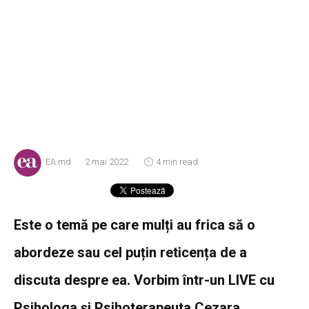
EA.md
2 mai 2022
4 min read
Este o temă pe care mulți au frica să o
abordeze sau cel puțin reticența de a
discuta despre ea. Vorbim într-un LIVE cu
Psihologa și Psihoterapeuta Cezara