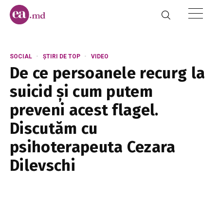
SOCIAL
ȘTIRI DE TOP
VIDEO
De ce persoanele recurg la
suicid și cum putem
preveni acest flagel.
Discutăm cu
psihoterapeuta Cezara
Dilevschi