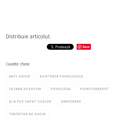
Distribuie articolul:
Save
Cuvinte cheie:
ANTI-SUICID
ASISTENȚĂ PSIHOLOGICĂ
CEZARA DILEVSCHI
PSIHOLOGA
PSIHOTERAPEUT
ȘI-A PUS CAPĂT ZILELOR
SINUCIDERE
TENTATIVA DE SUICID