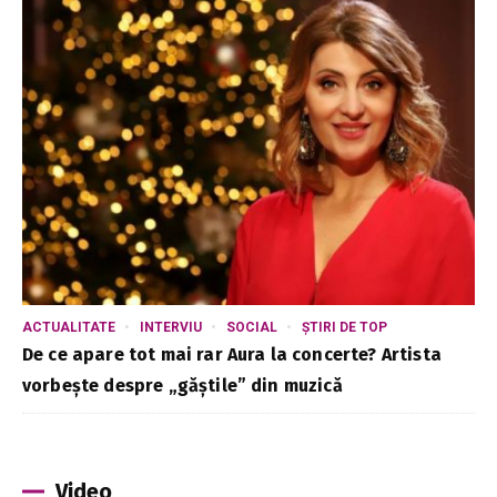
ACTUALITATE
INTERVIU
SOCIAL
ȘTIRI DE TOP
De ce apare tot mai rar Aura la concerte? Artista
vorbește despre „găștile” din muzică
Video