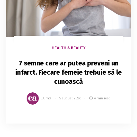
HEALTH & BEAUTY
7 semne care ar putea preveni un
infarct. Fiecare femeie trebuie să le
cunoască
EA.md
5 august 2026
4 min read
Dacă nu ratezi niciodată Grey’s Anatomy, atunci
îți amintești, probabil, episodul în care Dr. Bailey
știe că are un infarct, dar simptomele sale sunt