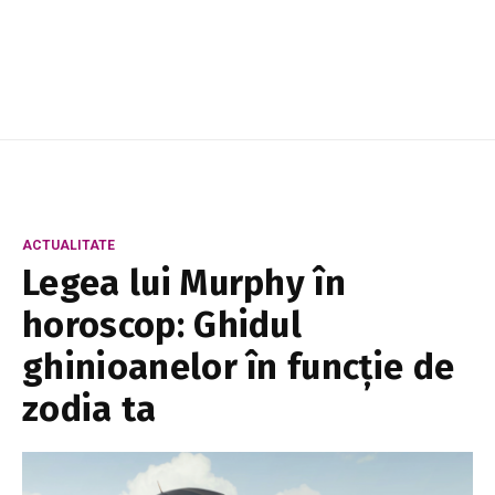
trecute cu vederea, pentru că ...
ACTUALITATE
Legea lui Murphy în
horoscop: Ghidul
ghinioanelor în funcție de
zodia ta