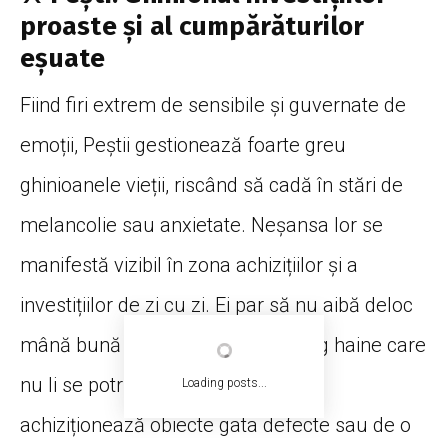
proaste și al cumpărăturilor
eșuate
Fiind firi extrem de sensibile și guvernate de
emoții, Peștii gestionează foarte greu
ghinioanele vieții, riscând să cadă în stări de
melancolie sau anxietate. Neșansa lor se
manifestă vizibil în zona achizițiilor și a
investițiilor de zi cu zi. Ei par să nu aibă deloc
mână bună la cumpărături: fie aleg haine care
nu li se potrivesc ca mărime, fie
Loading posts...
achiziționează obiecte gata defecte sau de o