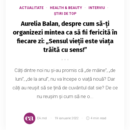
ACTUALITATE
HEALTH & BEAUTY
INTERVIU
ȘTIRI DE TOP
Aurelia Balan, despre cum să-ți
organizezi mintea ca să fii fericită în
fiecare zi: „Sensul vieții este viața
trăită cu sens!”
Câți dintre noi nu și-au promis că „de mâine”, „de
luni”, „de la anul”, nu va începe o viață nouă? Dar
câți au reușit să se țină de cuvântul dat sie? De ce
nu reușim și cum să ne o...
EA.md
19 ianuarie 2022
4 min read