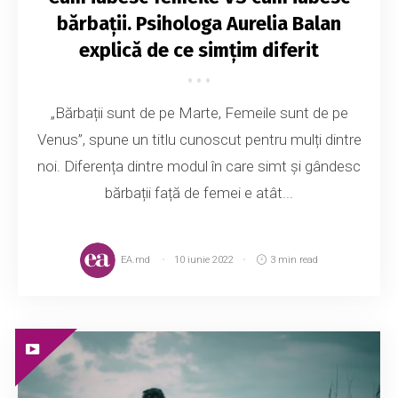
bărbații. Psihologa Aurelia Balan
explică de ce simțim diferit
„Bărbații sunt de pe Marte, Femeile sunt de pe
Venus”, spune un titlu cunoscut pentru mulți dintre
noi. Diferența dintre modul în care simt și gândesc
bărbații față de femei e atât...
EA.md
10 iunie 2022
3 min read