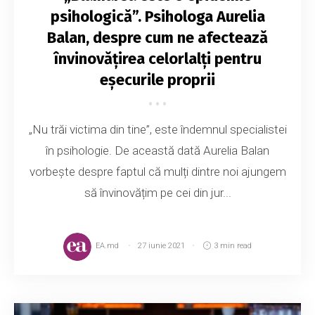
psihologică”. Psihologa Aurelia
Balan, despre cum ne afectează
învinovățirea celorlalți pentru
eșecurile proprii
„Nu trăi victima din tine”, este îndemnul specialistei
în psihologie. De această dată Aurelia Balan
vorbește despre faptul că mulți dintre noi ajungem
să învinovățim pe cei din jur...
EA.md
27 iunie 2021
3 min read