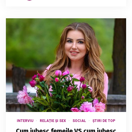
INTERVIU
RELAȚIE ȘI SEX
SOCIAL
ȘTIRI DE TOP
Cum iubesc femeile VS cum iubesc