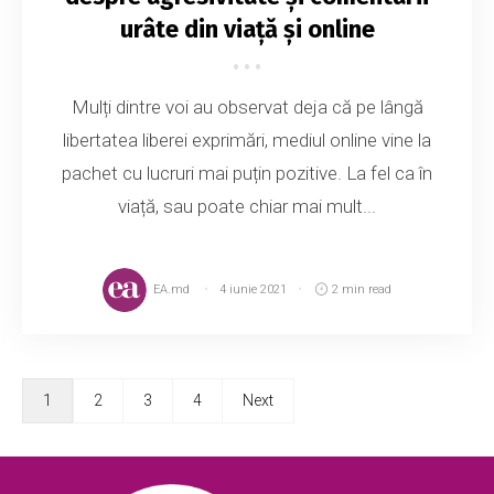
urâte din viață și online
Mulți dintre voi au observat deja că pe lângă
libertatea liberei exprimări, mediul online vine la
pachet cu lucruri mai puțin pozitive. La fel ca în
viață, sau poate chiar mai mult...
EA.md
4 iunie 2021
2 min read
1
2
3
4
Next