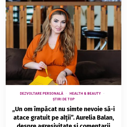
DEZVOLTARE PERSONALĂ
HEALTH & BEAUTY
ȘTIRI DE TOP
„Un om împăcat nu simte nevoie să-i
atace gratuit pe alții”. Aurelia Balan,
despre agresivitate și comentarii