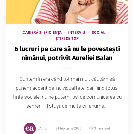
CARIERĂ ȘI EFICIENȚĂ
INTERVIU
SOCIAL
ȘTIRI DE TOP
6 lucruri pe care să nu le povestești
nimănui, potrivit Aureliei Balan
Suntem în era când tot mai mult căutăm să
punem accent pe individualitate, dar, fiind totuși
ființe sociale, nu ne putem lipsi de comunicarea cu
semenii. Totuși, de multe ori anume...
EA.md
21 februarie 2020
3 min read